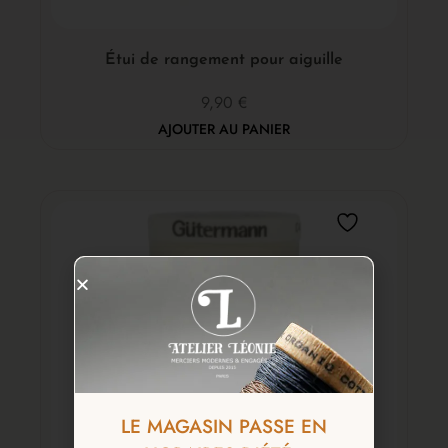
Étui de rangement pour aiguille
9,90
€
AJOUTER AU PANIER
LE MAGASIN PASSE EN