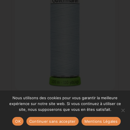
Nous utilisons des cookies pour vous garantir la meilleure
Fil rpet 100% polyester recycle – 100m – Bleu
expérience sur notre site web. Si vous continuez à utiliser ce
pâle – 193
site, nous supposerons que vous en êtes satisfait.
3,80
€
OK
Continuer sans accepter
Mentions Légales
AJOUTER AU PANIER