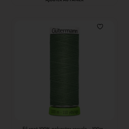
Fil rpet 100% polyester recycle – 100m –