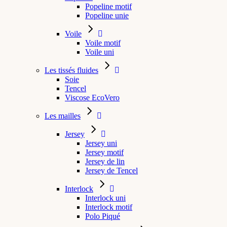
Popeline motif
Popeline unie
Voile
Voile motif
Voile uni
Les tissés fluides
Soie
Tencel
Viscose EcoVero
Les mailles
Jersey
Jersey uni
Jersey motif
Jersey de lin
Jersey de Tencel
Interlock
Interlock uni
Interlock motif
Polo Piqué