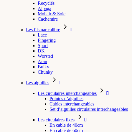
Recyclés
Alpaga
Mohair & Soie
Cachemire
Les fils par calibre
Lace
Fingering
Sport
DK
Worsted
Aran
Bulky
Chunky
Les aiguilles
Les circulaires interchangeables
Pointes d’aiguilles
Cables interchangeables
Set d’aiguilles circulaires interchangeables
Les circulaires fixes
En cable de 40cm
En cable de 60cm