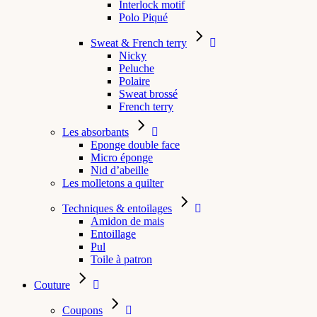
Interlock motif
Polo Piqué
Sweat & French terry
Nicky
Peluche
Polaire
Sweat brossé
French terry
Les absorbants
Eponge double face
Micro éponge
Nid d’abeille
Les molletons a quilter
Techniques & entoilages
Amidon de mais
Entoillage
Pul
Toile à patron
Couture
Coupons