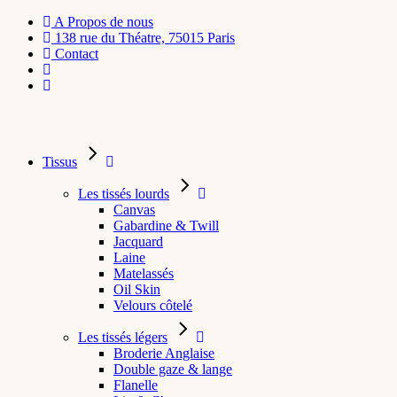
A Propos de nous
138 rue du Théatre, 75015 Paris
Contact
Tissus
Les tissés lourds
Canvas
Gabardine & Twill
Jacquard
Laine
Matelassés
Oil Skin
Velours côtelé
Les tissés légers
Broderie Anglaise
Double gaze & lange
Flanelle