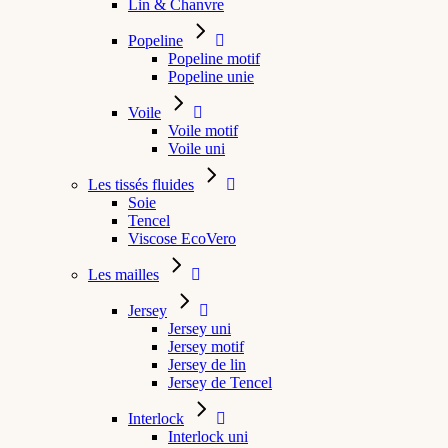
Lin & Chanvre
Popeline
Popeline motif
Popeline unie
Voile
Voile motif
Voile uni
Les tissés fluides
Soie
Tencel
Viscose EcoVero
Les mailles
Jersey
Jersey uni
Jersey motif
Jersey de lin
Jersey de Tencel
Interlock
Interlock uni