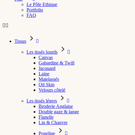
Le Pôle Ethique
Portfolio
FAQ
Tissus
Les tissés lourds
Canvas
Gabardine & Twill
Jacquard
Laine
Matelassés
Oil Skin
Velours côtelé
Les tissés légers
Broderie Anglaise
Double gaze & lange
Flanelle
Lin & Chanvre
Popeline