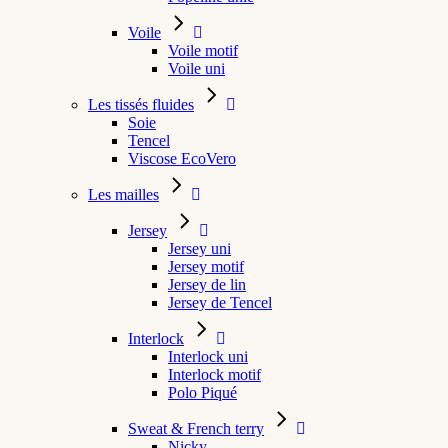
Voile
Voile motif
Voile uni
Les tissés fluides
Soie
Tencel
Viscose EcoVero
Les mailles
Jersey
Jersey uni
Jersey motif
Jersey de lin
Jersey de Tencel
Interlock
Interlock uni
Interlock motif
Polo Piqué
Sweat & French terry
Nicky