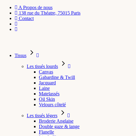
A Propos de nous
138 rue du Théatre, 75015 Paris
Contact
Tissus
Les tissés lourds
Canvas
Gabardine & Twill
Jacquard
Laine
Matelassés
Oil Skin
Velours côtelé
Les tissés légers
Broderie Anglaise
Double gaze & lange
Flanelle