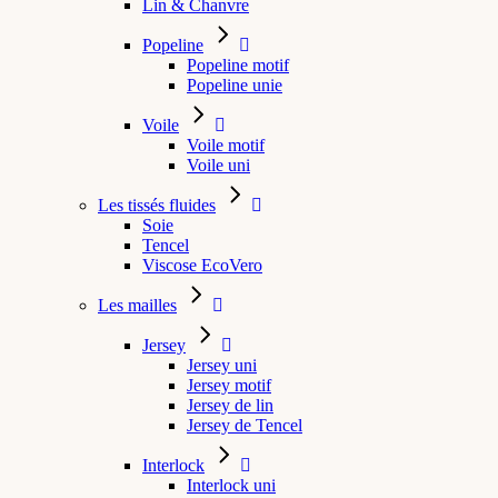
Lin & Chanvre
Popeline
Popeline motif
Popeline unie
Voile
Voile motif
Voile uni
Les tissés fluides
Soie
Tencel
Viscose EcoVero
Les mailles
Jersey
Jersey uni
Jersey motif
Jersey de lin
Jersey de Tencel
Interlock
Interlock uni