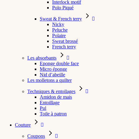
Interlock motif
Polo Piqué
Sweat & French terry
Nicky
Peluche
Polaire
Sweat brossé
French terry
Les absorbants
Eponge double face
Micro éponge
Nid d’abeille
Les molletons a quilter
Techniques & entoilages
Amidon de mais
Entoillage
Pul
Toile à patron
Couture
Coupons