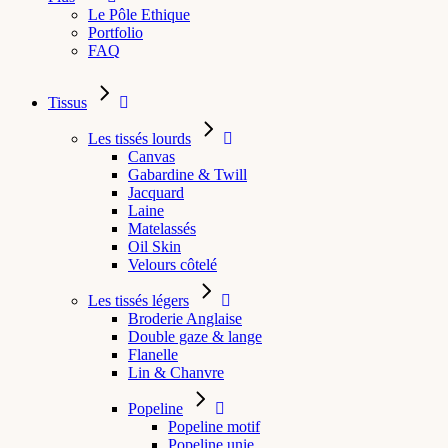
Le Pôle Ethique
Portfolio
FAQ
Tissus
Les tissés lourds
Canvas
Gabardine & Twill
Jacquard
Laine
Matelassés
Oil Skin
Velours côtelé
Les tissés légers
Broderie Anglaise
Double gaze & lange
Flanelle
Lin & Chanvre
Popeline
Popeline motif
Popeline unie