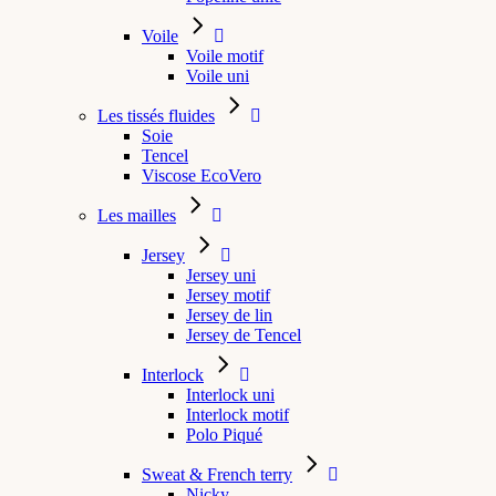
Voile
Voile motif
Voile uni
Les tissés fluides
Soie
Tencel
Viscose EcoVero
Les mailles
Jersey
Jersey uni
Jersey motif
Jersey de lin
Jersey de Tencel
Interlock
Interlock uni
Interlock motif
Polo Piqué
Sweat & French terry
Nicky