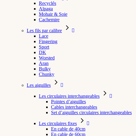
Recyclés
Alpaga
Mohair & Soie
Cachemire
Les fils par calibre
Lace
Fingering
Sport
DK
Worsted
Aran
Bulky
Chunky
Les aiguilles
Les circulaires interchangeables
Pointes d’aiguilles
Cables interchangeables
Set d’aiguilles circulaires interchangeables
Les circulaires fixes
En cable de 40cm
En cable de 60cm