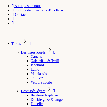
A Propos de nous
138 rue du Théatre, 75015 Paris
Contact
Tissus
Les tissés lourds
Canvas
Gabardine & Twill
Jacquard
Laine
Matelassés
Oil Skin
Velours côtelé
Les tissés légers
Broderie Anglaise
Double gaze & lange
Flanelle