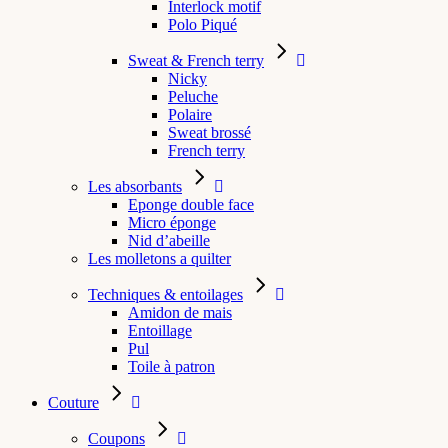
Interlock motif
Polo Piqué
Sweat & French terry
Nicky
Peluche
Polaire
Sweat brossé
French terry
Les absorbants
Eponge double face
Micro éponge
Nid d’abeille
Les molletons a quilter
Techniques & entoilages
Amidon de mais
Entoillage
Pul
Toile à patron
Couture
Coupons