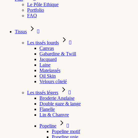
Le Pôle Ethique
Portfolio
FAQ
Tissus
Les tissés lourds
Canvas
Gabardine & Twill
Jacquard
Laine
Matelassés
Oil Skin
Velours côtelé
Les tissés légers
Broderie Anglaise
Double gaze & lange
Flanelle
Lin & Chanvre
Popeline
Popeline motif
Popeline unie