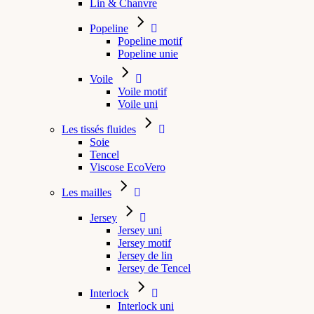
Lin & Chanvre
Popeline
Popeline motif
Popeline unie
Voile
Voile motif
Voile uni
Les tissés fluides
Soie
Tencel
Viscose EcoVero
Les mailles
Jersey
Jersey uni
Jersey motif
Jersey de lin
Jersey de Tencel
Interlock
Interlock uni