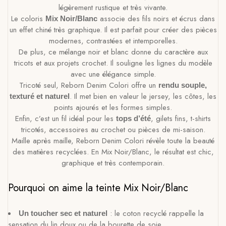
légèrement rustique et très vivante.
Le coloris
associe des fils noirs et écrus dans
Mix Noir/Blanc
un effet chiné très graphique. Il est parfait pour créer des pièces
modernes, contrastées et intemporelles.
De plus, ce mélange noir et blanc donne du caractère aux
tricots et aux projets crochet. Il souligne les lignes du modèle
avec une élégance simple.
Tricoté seul, Reborn Denim Colori offre un
rendu souple,
. Il met bien en valeur le jersey, les côtes, les
texturé et naturel
points ajourés et les formes simples.
Enfin, c’est un fil idéal pour les
, gilets fins, t-shirts
tops d’été
tricotés, accessoires au crochet ou pièces de mi-saison.
Maille après maille, Reborn Denim Colori révèle toute la beauté
des matières recyclées. En Mix Noir/Blanc, le résultat est chic,
graphique et très contemporain.
Pourquoi on aime la teinte Mix Noir/Blanc
: le coton recyclé rappelle la
Un toucher sec et naturel
sensation du lin doux ou de la bourette de soie.