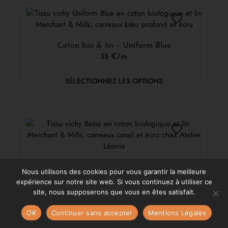
Coton bio & lin – Uniform Blue
35 €/m
SÉLECTIONNEZ LES OPTIONS
Coton bio & lin – Betsy
Nous utilisons des cookies pour vous garantir la meilleure
35 €/m
expérience sur notre site web. Si vous continuez à utiliser ce
site, nous supposerons que vous en êtes satisfait.
SÉLECTIONNEZ LES OPTIONS
OK
Continuer sans accepter
Mentions Légales