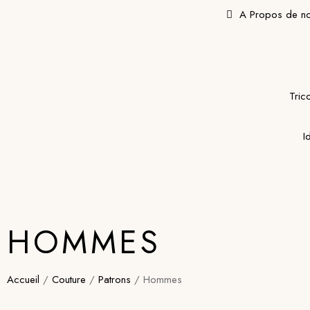
A Propos de n
Tric
I
HOMMES
Accueil
/
Couture
/
Patrons
/ Hommes