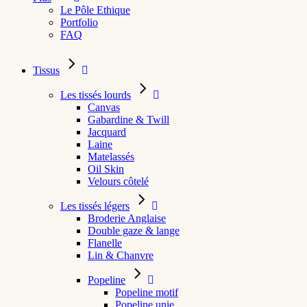
Le Pôle Ethique
Portfolio
FAQ
Tissus
Les tissés lourds
Canvas
Gabardine & Twill
Jacquard
Laine
Matelassés
Oil Skin
Velours côtelé
Les tissés légers
Broderie Anglaise
Double gaze & lange
Flanelle
Lin & Chanvre
Popeline
Popeline motif
Popeline unie