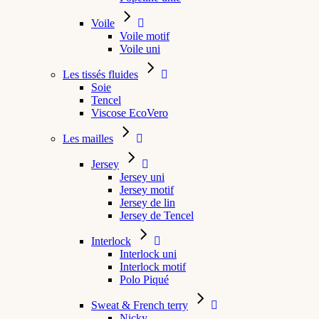
Voile
Voile motif
Voile uni
Les tissés fluides
Soie
Tencel
Viscose EcoVero
Les mailles
Jersey
Jersey uni
Jersey motif
Jersey de lin
Jersey de Tencel
Interlock
Interlock uni
Interlock motif
Polo Piqué
Sweat & French terry
Nicky