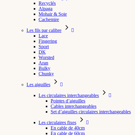
Recyclés
Alpaga
Mohair & Soie
Cachemire
Les fils par calibre
Lace
Fingering
Sport
DK
Worsted
Aran
Bulky
Chunky
Les aiguilles
Les circulaires interchangeables
Pointes d’aiguilles
Cables interchangeables
Set d’aiguilles circulaires interchangeables
Les circulaires fixes
En cable de 40cm
En cable de 60cm