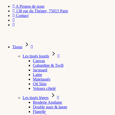
A Propos de nous
138 rue du Théatre, 75015 Paris
Contact
Tissus
Les tissés lourds
Canvas
Gabardine & Twill
Jacquard
Laine
Matelassés
Oil Skin
Velours côtelé
Les tissés légers
Broderie Anglaise
Double gaze & lange
Flanelle