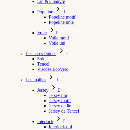
Lin & Chanvre
Popeline
Popeline motif
Popeline unie
Voile
Voile motif
Voile uni
Les tissés fluides
Soie
Tencel
Viscose EcoVero
Les mailles
Jersey
Jersey uni
Jersey motif
Jersey de lin
Jersey de Tencel
Interlock
Interlock uni