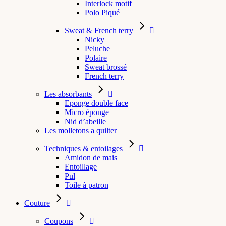
Interlock motif
Polo Piqué
Sweat & French terry
Nicky
Peluche
Polaire
Sweat brossé
French terry
Les absorbants
Eponge double face
Micro éponge
Nid d’abeille
Les molletons a quilter
Techniques & entoilages
Amidon de mais
Entoillage
Pul
Toile à patron
Couture
Coupons