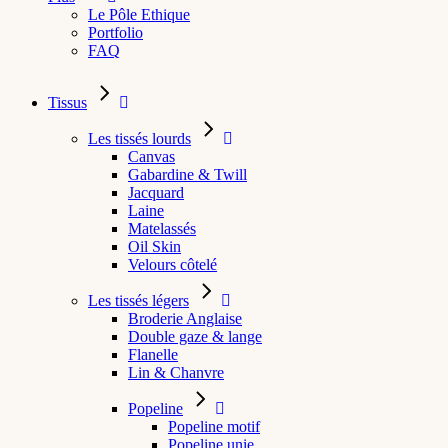
Le Pôle Ethique
Portfolio
FAQ
Tissus
Les tissés lourds
Canvas
Gabardine & Twill
Jacquard
Laine
Matelassés
Oil Skin
Velours côtelé
Les tissés légers
Broderie Anglaise
Double gaze & lange
Flanelle
Lin & Chanvre
Popeline
Popeline motif
Popeline unie