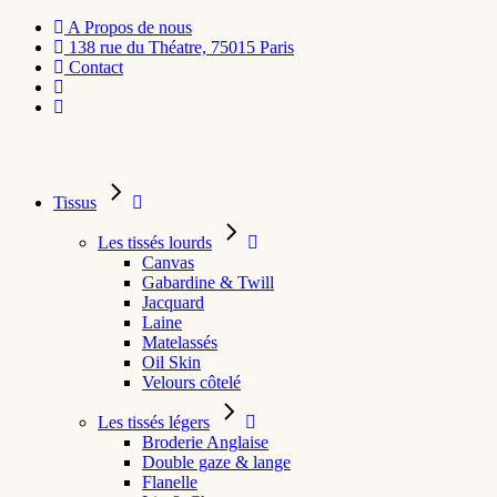
A Propos de nous
138 rue du Théatre, 75015 Paris
Contact
Tissus
Les tissés lourds
Canvas
Gabardine & Twill
Jacquard
Laine
Matelassés
Oil Skin
Velours côtelé
Les tissés légers
Broderie Anglaise
Double gaze & lange
Flanelle