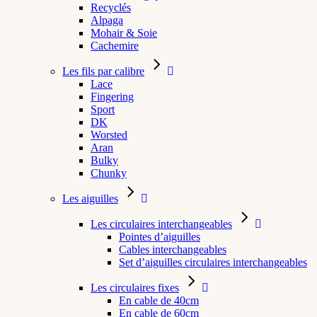
Recyclés
Alpaga
Mohair & Soie
Cachemire
Les fils par calibre
Lace
Fingering
Sport
DK
Worsted
Aran
Bulky
Chunky
Les aiguilles
Les circulaires interchangeables
Pointes d’aiguilles
Cables interchangeables
Set d’aiguilles circulaires interchangeables
Les circulaires fixes
En cable de 40cm
En cable de 60cm