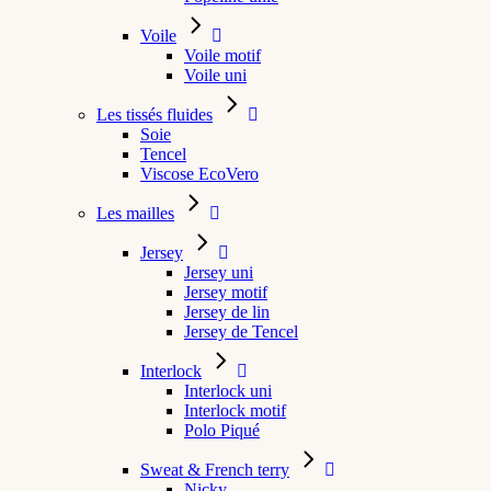
Voile
Voile motif
Voile uni
Les tissés fluides
Soie
Tencel
Viscose EcoVero
Les mailles
Jersey
Jersey uni
Jersey motif
Jersey de lin
Jersey de Tencel
Interlock
Interlock uni
Interlock motif
Polo Piqué
Sweat & French terry
Nicky