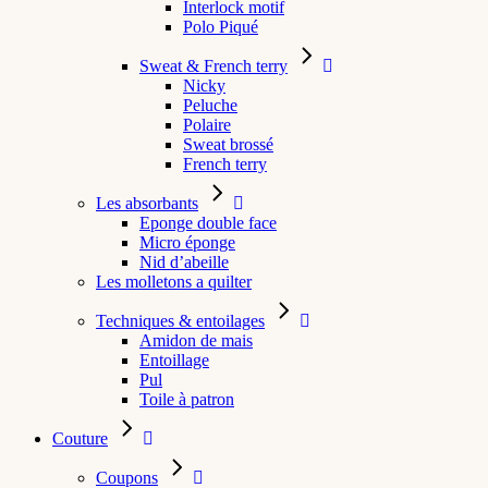
Interlock motif
Polo Piqué
Sweat & French terry
Nicky
Peluche
Polaire
Sweat brossé
French terry
Les absorbants
Eponge double face
Micro éponge
Nid d’abeille
Les molletons a quilter
Techniques & entoilages
Amidon de mais
Entoillage
Pul
Toile à patron
Couture
Coupons