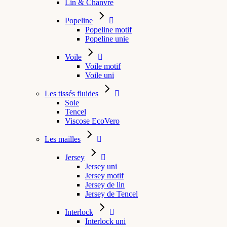
Lin & Chanvre
Popeline
Popeline motif
Popeline unie
Voile
Voile motif
Voile uni
Les tissés fluides
Soie
Tencel
Viscose EcoVero
Les mailles
Jersey
Jersey uni
Jersey motif
Jersey de lin
Jersey de Tencel
Interlock
Interlock uni