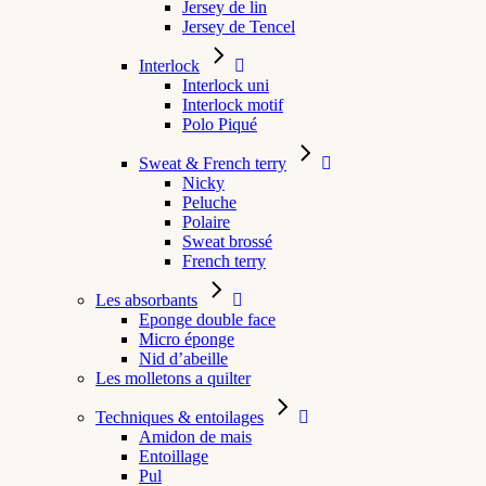
Jersey de lin
Jersey de Tencel
Interlock
Interlock uni
Interlock motif
Polo Piqué
Sweat & French terry
Nicky
Peluche
Polaire
Sweat brossé
French terry
Les absorbants
Eponge double face
Micro éponge
Nid d’abeille
Les molletons a quilter
Techniques & entoilages
Amidon de mais
Entoillage
Pul