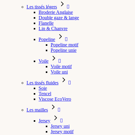
Les tissés légers
Broderie Anglaise
Double gaze & lange
Flanelle
Lin & Chanvre
Popeline
Popeline motif
Popeline unie
Voile
Voile motif
Voile uni
Les tissés fluides
Soie
Tencel
Viscose EcoVero
Les mailles
Jersey
Jersey uni
Jersey motif