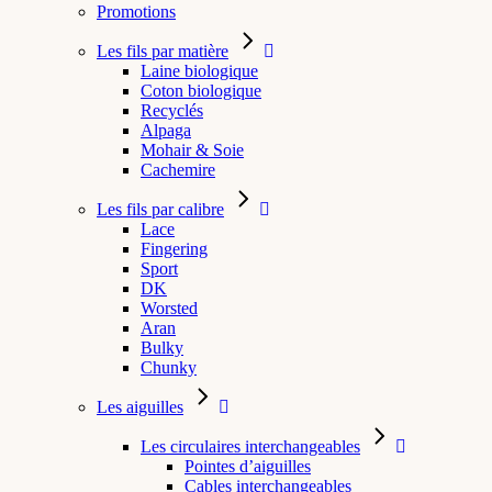
Promotions
Les fils par matière
Laine biologique
Coton biologique
Recyclés
Alpaga
Mohair & Soie
Cachemire
Les fils par calibre
Lace
Fingering
Sport
DK
Worsted
Aran
Bulky
Chunky
Les aiguilles
Les circulaires interchangeables
Pointes d’aiguilles
Cables interchangeables