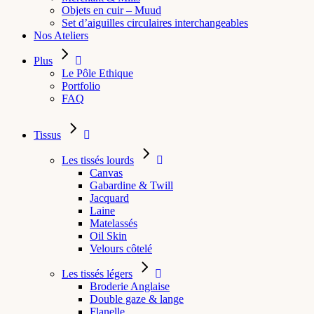
Objets en cuir – Muud
Set d’aiguilles circulaires interchangeables
Nos Ateliers
Plus
Le Pôle Ethique
Portfolio
FAQ
Tissus
Les tissés lourds
Canvas
Gabardine & Twill
Jacquard
Laine
Matelassés
Oil Skin
Velours côtelé
Les tissés légers
Broderie Anglaise
Double gaze & lange
Flanelle