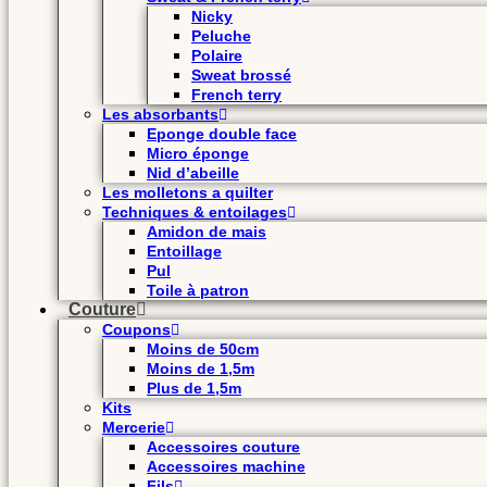
Nicky
Peluche
Polaire
Sweat brossé
French terry
Les absorbants
Eponge double face
Micro éponge
Nid d’abeille
Les molletons a quilter
Techniques & entoilages
Amidon de mais
Entoillage
Pul
Toile à patron
Couture
Coupons
Moins de 50cm
Moins de 1,5m
Plus de 1,5m
Kits
Mercerie
Accessoires couture
Accessoires machine
Fils