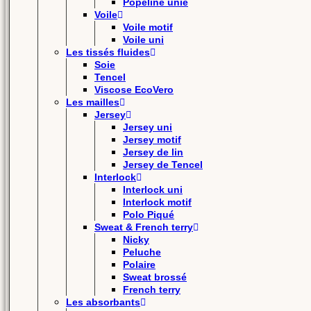
Popeline unie
Voile
Voile motif
Voile uni
Les tissés fluides
Soie
Tencel
Viscose EcoVero
Les mailles
Jersey
Jersey uni
Jersey motif
Jersey de lin
Jersey de Tencel
Interlock
Interlock uni
Interlock motif
Polo Piqué
Sweat & French terry
Nicky
Peluche
Polaire
Sweat brossé
French terry
Les absorbants