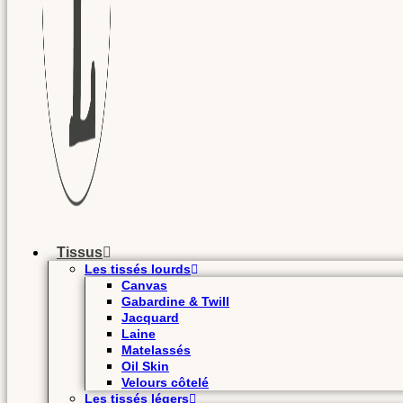
Tissus
Les tissés lourds
Canvas
Gabardine & Twill
Jacquard
Laine
Matelassés
Oil Skin
Velours côtelé
Les tissés légers