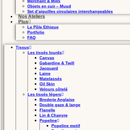
Merchant & Mills
Objets en cuir – Muud
Set d’aiguilles circulaires interchangeables
Nos Ateliers
Plus
Le Pôle Ethique
Portfolio
FAQ
Tissus
Les tissés lourds
Canvas
Gabardine & Twill
Jacquard
Laine
Matelassés
Oil Skin
Velours côtelé
Les tissés légers
Broderie Anglaise
Double gaze & lange
Flanelle
Lin & Chanvre
Popeline
Popeline motif