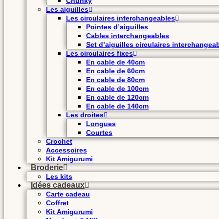
Chunky
Les aiguilles
Les circulaires interchangeables
Pointes d’aiguilles
Cables interchangeables
Set d’aiguilles circulaires interchangea
Les circulaires fixes
En cable de 40cm
En cable de 60cm
En cable de 80cm
En cable de 100cm
En cable de 120cm
En cable de 140cm
Les droites
Longues
Courtes
Crochet
Accessoires
Kit Amigurumi
Broderie
Les kits
Idées cadeaux
Carte cadeau
Coffret
Kit Amigurumi