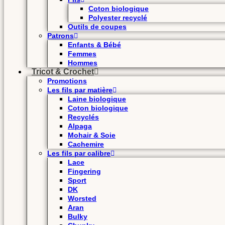
Coton biologique
Polyester recyclé
Outils de coupes
Patrons
Enfants & Bébé
Femmes
Hommes
Tricot & Crochet
Promotions
Les fils par matière
Laine biologique
Coton biologique
Recyclés
Alpaga
Mohair & Soie
Cachemire
Les fils par calibre
Lace
Fingering
Sport
DK
Worsted
Aran
Bulky