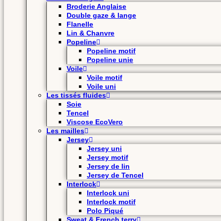
Broderie Anglaise
Double gaze & lange
Flanelle
Lin & Chanvre
Popeline
Popeline motif
Popeline unie
Voile
Voile motif
Voile uni
Les tissés fluides
Soie
Tencel
Viscose EcoVero
Les mailles
Jersey
Jersey uni
Jersey motif
Jersey de lin
Jersey de Tencel
Interlock
Interlock uni
Interlock motif
Polo Piqué
Sweat & French terry