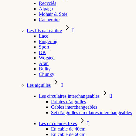
Recyclés
Alpaga
Mohair & Soie
Cachemire
Les fils par calibre
Lace
Fingering
Sport
DK
Worsted
Aran
Bulky
Chunky
Les aiguilles
Les circulaires interchangeables
Pointes d’aiguilles
Cables interchangeables
Set d’aiguilles circulaires interchangeables
Les circulaires fixes
En cable de 40cm
En cable de 60cm