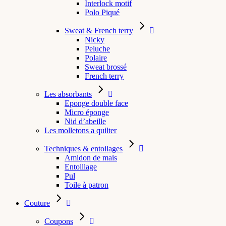
Interlock motif
Polo Piqué
Sweat & French terry
Nicky
Peluche
Polaire
Sweat brossé
French terry
Les absorbants
Eponge double face
Micro éponge
Nid d’abeille
Les molletons a quilter
Techniques & entoilages
Amidon de mais
Entoillage
Pul
Toile à patron
Couture
Coupons