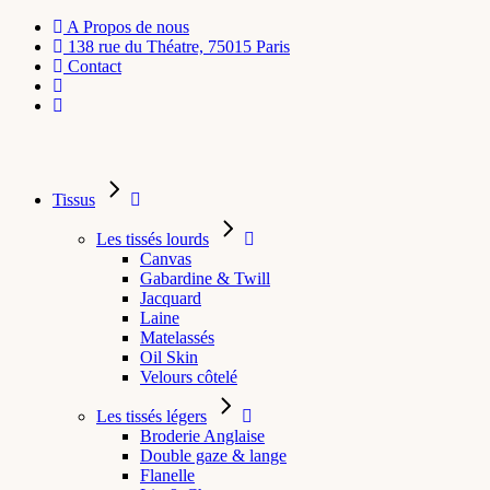
A Propos de nous
138 rue du Théatre, 75015 Paris
Contact
Tissus
Les tissés lourds
Canvas
Gabardine & Twill
Jacquard
Laine
Matelassés
Oil Skin
Velours côtelé
Les tissés légers
Broderie Anglaise
Double gaze & lange
Flanelle