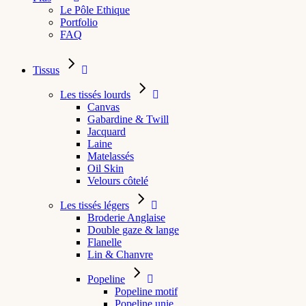
Le Pôle Ethique
Portfolio
FAQ
Tissus
Les tissés lourds
Canvas
Gabardine & Twill
Jacquard
Laine
Matelassés
Oil Skin
Velours côtelé
Les tissés légers
Broderie Anglaise
Double gaze & lange
Flanelle
Lin & Chanvre
Popeline
Popeline motif
Popeline unie