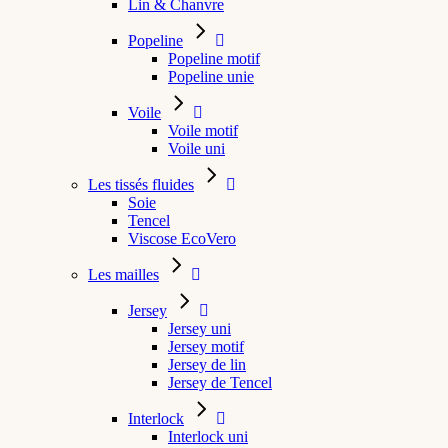
Lin & Chanvre
Popeline
Popeline motif
Popeline unie
Voile
Voile motif
Voile uni
Les tissés fluides
Soie
Tencel
Viscose EcoVero
Les mailles
Jersey
Jersey uni
Jersey motif
Jersey de lin
Jersey de Tencel
Interlock
Interlock uni