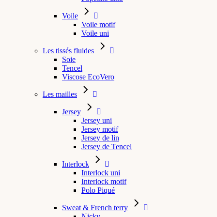
Voile
Voile motif
Voile uni
Les tissés fluides
Soie
Tencel
Viscose EcoVero
Les mailles
Jersey
Jersey uni
Jersey motif
Jersey de lin
Jersey de Tencel
Interlock
Interlock uni
Interlock motif
Polo Piqué
Sweat & French terry
Nicky