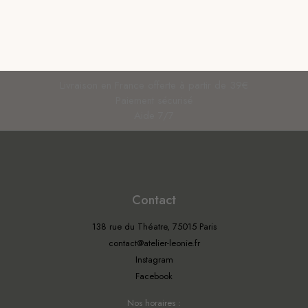
Livraison en France offerte à partir de 39€
Paiement sécurisé
Aide 7/7
Contact
138 rue du Théatre, 75015 Paris
contact@atelier-leonie.fr
Instagram
Facebook
Nos horaires :