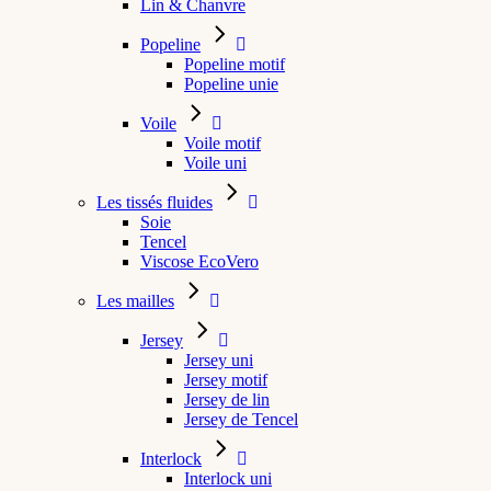
Lin & Chanvre
Popeline
Popeline motif
Popeline unie
Voile
Voile motif
Voile uni
Les tissés fluides
Soie
Tencel
Viscose EcoVero
Les mailles
Jersey
Jersey uni
Jersey motif
Jersey de lin
Jersey de Tencel
Interlock
Interlock uni