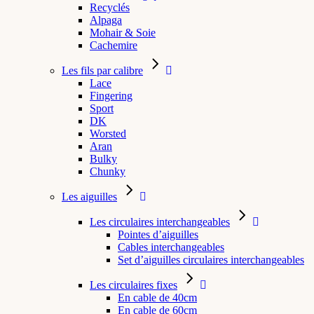
Recyclés
Alpaga
Mohair & Soie
Cachemire
Les fils par calibre
Lace
Fingering
Sport
DK
Worsted
Aran
Bulky
Chunky
Les aiguilles
Les circulaires interchangeables
Pointes d’aiguilles
Cables interchangeables
Set d’aiguilles circulaires interchangeables
Les circulaires fixes
En cable de 40cm
En cable de 60cm