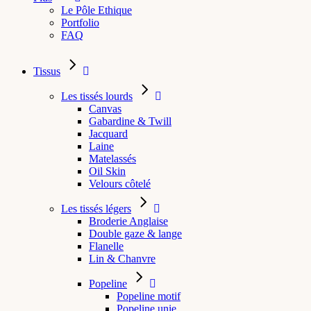
Le Pôle Ethique
Portfolio
FAQ
Tissus
Les tissés lourds
Canvas
Gabardine & Twill
Jacquard
Laine
Matelassés
Oil Skin
Velours côtelé
Les tissés légers
Broderie Anglaise
Double gaze & lange
Flanelle
Lin & Chanvre
Popeline
Popeline motif
Popeline unie