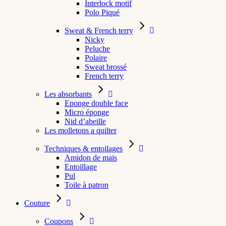
Interlock motif
Polo Piqué
Sweat & French terry
Nicky
Peluche
Polaire
Sweat brossé
French terry
Les absorbants
Eponge double face
Micro éponge
Nid d’abeille
Les molletons a quilter
Techniques & entoilages
Amidon de mais
Entoillage
Pul
Toile à patron
Couture
Coupons