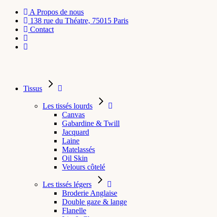
A Propos de nous
138 rue du Théatre, 75015 Paris
Contact
Tissus
Les tissés lourds
Canvas
Gabardine & Twill
Jacquard
Laine
Matelassés
Oil Skin
Velours côtelé
Les tissés légers
Broderie Anglaise
Double gaze & lange
Flanelle