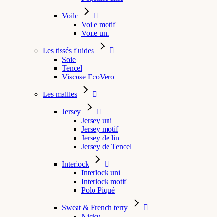
Voile
Voile motif
Voile uni
Les tissés fluides
Soie
Tencel
Viscose EcoVero
Les mailles
Jersey
Jersey uni
Jersey motif
Jersey de lin
Jersey de Tencel
Interlock
Interlock uni
Interlock motif
Polo Piqué
Sweat & French terry
Nicky