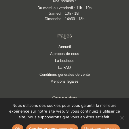
Nos horaires :
Du mardi au vendredi : 11h - 19h
Samedi : 10h - 19h
Dimanche : 14h30 - 18h
Pages
Accueil
A propos de nous
La boutique
La FAQ
Conditions générales de vente
Mentions légales
Connexion
Nous utilisons des cookies pour vous garantir la meilleure
Mon compte
expérience sur notre site web. Si vous continuez à utiliser ce
Mon panier
site, nous supposerons que vous en êtes satisfait.
Liste d'envies
OK
Continuer sans accepter
Mentions Légales