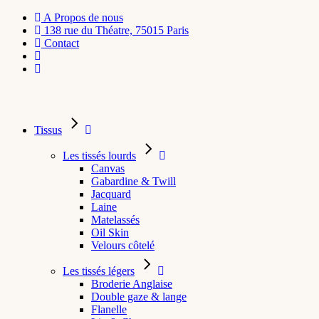
A Propos de nous
138 rue du Théatre, 75015 Paris
Contact
Tissus
Les tissés lourds
Canvas
Gabardine & Twill
Jacquard
Laine
Matelassés
Oil Skin
Velours côtelé
Les tissés légers
Broderie Anglaise
Double gaze & lange
Flanelle