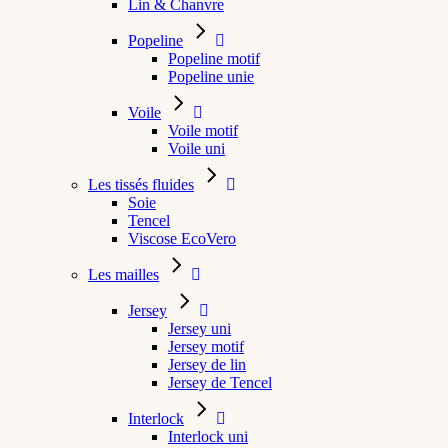
Lin & Chanvre
Popeline
Popeline motif
Popeline unie
Voile
Voile motif
Voile uni
Les tissés fluides
Soie
Tencel
Viscose EcoVero
Les mailles
Jersey
Jersey uni
Jersey motif
Jersey de lin
Jersey de Tencel
Interlock
Interlock uni