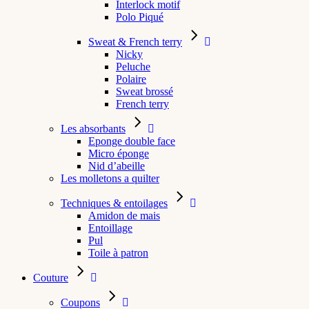
Interlock motif
Polo Piqué
Sweat & French terry
Nicky
Peluche
Polaire
Sweat brossé
French terry
Les absorbants
Eponge double face
Micro éponge
Nid d’abeille
Les molletons a quilter
Techniques & entoilages
Amidon de mais
Entoillage
Pul
Toile à patron
Couture
Coupons