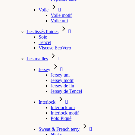
Voile
Voile motif
Voile uni
Les tissés fluides
Soie
Tencel
Viscose EcoVero
Les mailles
Jersey
Jersey uni
Jersey motif
Jersey de lin
Jersey de Tencel
Interlock
Interlock uni
Interlock motif
Polo Piqué
Sweat & French terry
Nicky