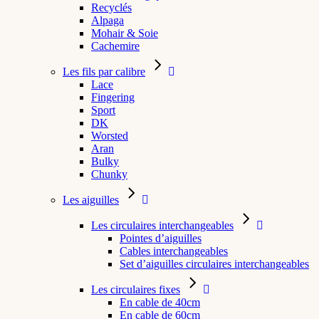
Recyclés
Alpaga
Mohair & Soie
Cachemire
Les fils par calibre
Lace
Fingering
Sport
DK
Worsted
Aran
Bulky
Chunky
Les aiguilles
Les circulaires interchangeables
Pointes d’aiguilles
Cables interchangeables
Set d’aiguilles circulaires interchangeables
Les circulaires fixes
En cable de 40cm
En cable de 60cm