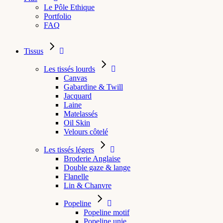
Le Pôle Ethique
Portfolio
FAQ
Tissus
Les tissés lourds
Canvas
Gabardine & Twill
Jacquard
Laine
Matelassés
Oil Skin
Velours côtelé
Les tissés légers
Broderie Anglaise
Double gaze & lange
Flanelle
Lin & Chanvre
Popeline
Popeline motif
Popeline unie