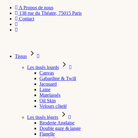
A Propos de nous
138 rue du Théatre, 75015 Paris
Contact
Tissus
Les tissés lourds
Canvas
Gabardine & Twill
Jacquard
Laine
Matelassés
Oil Skin
Velours côtelé
Les tissés légers
Broderie Anglaise
Double gaze & lange
Flanelle