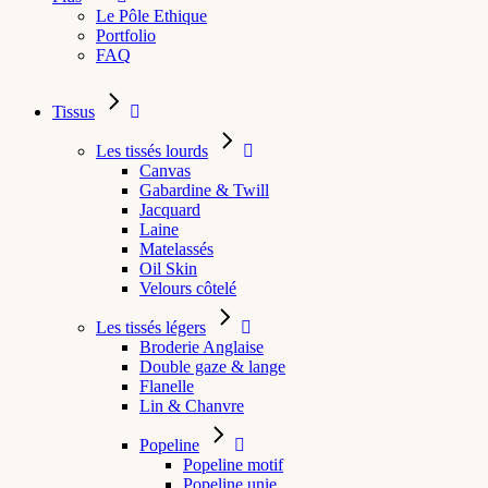
Le Pôle Ethique
Portfolio
FAQ
Tissus
Les tissés lourds
Canvas
Gabardine & Twill
Jacquard
Laine
Matelassés
Oil Skin
Velours côtelé
Les tissés légers
Broderie Anglaise
Double gaze & lange
Flanelle
Lin & Chanvre
Popeline
Popeline motif
Popeline unie