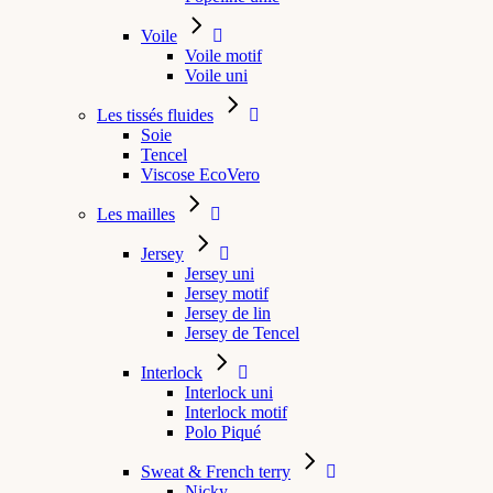
Voile
Voile motif
Voile uni
Les tissés fluides
Soie
Tencel
Viscose EcoVero
Les mailles
Jersey
Jersey uni
Jersey motif
Jersey de lin
Jersey de Tencel
Interlock
Interlock uni
Interlock motif
Polo Piqué
Sweat & French terry
Nicky