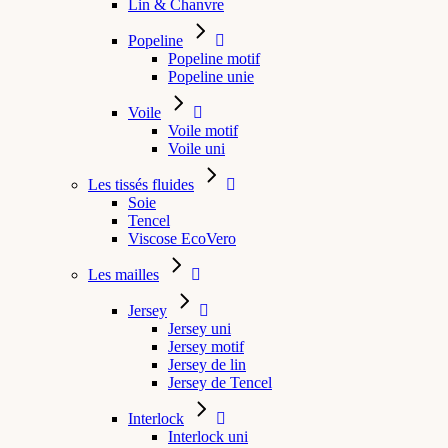
Lin & Chanvre
Popeline
Popeline motif
Popeline unie
Voile
Voile motif
Voile uni
Les tissés fluides
Soie
Tencel
Viscose EcoVero
Les mailles
Jersey
Jersey uni
Jersey motif
Jersey de lin
Jersey de Tencel
Interlock
Interlock uni