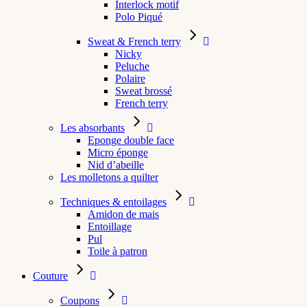
Interlock motif
Polo Piqué
Sweat & French terry
Nicky
Peluche
Polaire
Sweat brossé
French terry
Les absorbants
Eponge double face
Micro éponge
Nid d’abeille
Les molletons a quilter
Techniques & entoilages
Amidon de mais
Entoillage
Pul
Toile à patron
Couture
Coupons