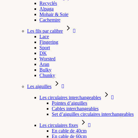
Recyclés
Alpaga
Mohair & Soie
Cachemire
Les fils par calibre
Lace
Fingering
Sport
DK
Worsted
Aran
Bulky
Chunky
Les aiguilles
Les circulaires interchangeables
Pointes d’aiguilles
Cables interchangeables
Set d’aiguilles circulaires interchangeables
Les circulaires fixes
En cable de 40cm
En cable de 60cm