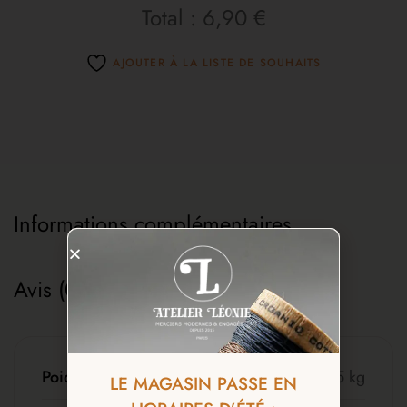
Total :
6,90 €
AJOUTER À LA LISTE DE SOUHAITS
Informations complémentaires
Avis (0)
Poids
005 kg
LE MAGASIN PASSE EN