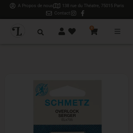
A Propos de nous
138 rue du Théatre, 75015 Paris
Contact
0