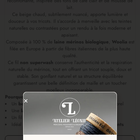
réconfortante, inspirée des tons de café clair et de mousse de
lait.
Ce beige chaud, subtilement nuancé, apporte lumière et
douceur à vos tricots. Il s’accorde à merveille avec les teintes
naturelles ou contrastées pour un rendu à la fois moderne et
apaisant.
Composée à 100 % de
laine mérinos biologique
,
Woolia
est
filée en Europe à partir de fibres italiennes de la plus haute
qualité.
Ce fil
non superwash
conserve l’authenticité et la respiration
naturelle du mérinos, tout en offrant un tricot souple, doux et
stable. Son gonflant naturel et sa structure équilibrée
garantissent une belle définition de maille et un toucher
moelleux incomparable.
Pourquoi on aime la teinte Café Latte :
Un
beige chaud et doux
, facile à porter et intemporel
Une
laine mérinos bio
d’une grande finesse
Un fil
naturel, respirant et moelleux
Idéal pour
tricots minimalistes ou basiques élégants