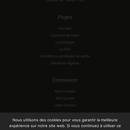
Dimanche : 14h30 - 18h
Pages
Accueil
A propos de nous
La boutique
La FAQ
Conditions générales de vente
Mentions légales
Connexion
Mon compte
Mon panier
Liste d'envies
S'ABONNER À NOTRE NEWSLETTER
Nous utilisons des cookies pour vous garantir la meilleure
expérience sur notre site web. Si vous continuez à utiliser ce