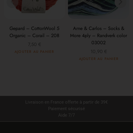
Gepard – CottonWool 5
Arne & Carlos – Socks &
Organic – Corail – 208
More 4ply – Randverk color
03002
7,50
€
10,90
€
AJOUTER AU PANIER
AJOUTER AU PANIER
Livraison en France offerte à partir de 39€
Paiement sécurisé
Aide 7/7