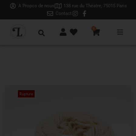
A Propos de nous
138 rue du Théatre, 75015 Paris
Contact
0