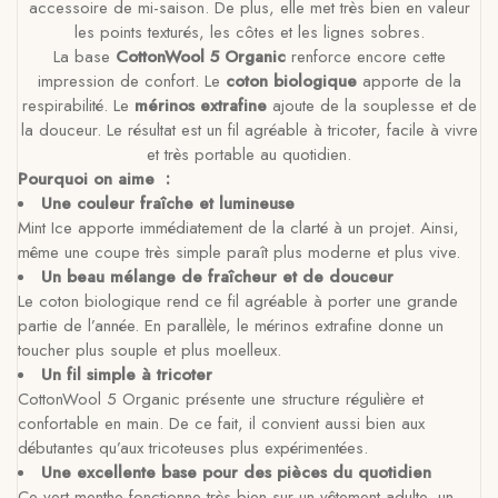
accessoire de mi-saison. De plus, elle met très bien en valeur
les points texturés, les côtes et les lignes sobres.
La base
CottonWool 5 Organic
renforce encore cette
impression de confort. Le
coton biologique
apporte de la
respirabilité. Le
mérinos extrafine
ajoute de la souplesse et de
la douceur. Le résultat est un fil agréable à tricoter, facile à vivre
et très portable au quotidien.
Pourquoi on aime :
Une couleur fraîche et lumineuse
Mint Ice apporte immédiatement de la clarté à un projet. Ainsi,
même une coupe très simple paraît plus moderne et plus vive.
Un beau mélange de fraîcheur et de douceur
Le coton biologique rend ce fil agréable à porter une grande
partie de l’année. En parallèle, le mérinos extrafine donne un
toucher plus souple et plus moelleux.
Un fil simple à tricoter
CottonWool 5 Organic présente une structure régulière et
confortable en main. De ce fait, il convient aussi bien aux
débutantes qu’aux tricoteuses plus expérimentées.
Une excellente base pour des pièces du quotidien
Ce vert menthe fonctionne très bien sur un vêtement adulte, un