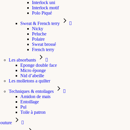
Interlock uni
Interlock motif
Polo Piqué
Sweat & French terry
Nicky
Peluche
Polaire
Sweat brossé
French terry
Les absorbants
Eponge double face
Micro éponge
Nid d’abeille
Les molletons a quilter
Techniques & entoilages
Amidon de mais
Entoillage
Pul
Toile à patron
outure