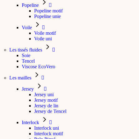
Popeline
Popeline motif
Popeline unie
Voile
Voile motif
Voile uni
Les tissés fluides
Soie
Tencel
Viscose EcoVero
Les mailles
Jersey
Jersey uni
Jersey motif
Jersey de lin
Jersey de Tencel
Interlock
Interlock uni
Interlock motif