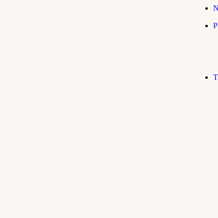
N
P
T