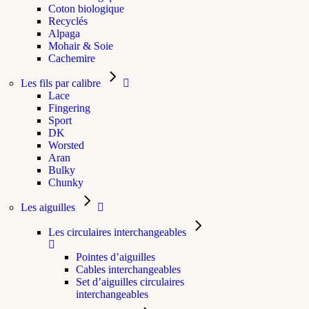
Coton biologique
Recyclés
Alpaga
Mohair & Soie
Cachemire
Les fils par calibre
Lace
Fingering
Sport
DK
Worsted
Aran
Bulky
Chunky
Les aiguilles
Les circulaires interchangeables
Pointes d’aiguilles
Cables interchangeables
Set d’aiguilles circulaires
interchangeables