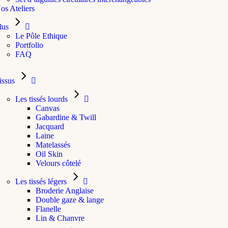
os Ateliers
lus
Le Pôle Ethique
Portfolio
FAQ
issus
Les tissés lourds
Canvas
Gabardine & Twill
Jacquard
Laine
Matelassés
Oil Skin
Velours côtelé
Les tissés légers
Broderie Anglaise
Double gaze & lange
Flanelle
Lin & Chanvre