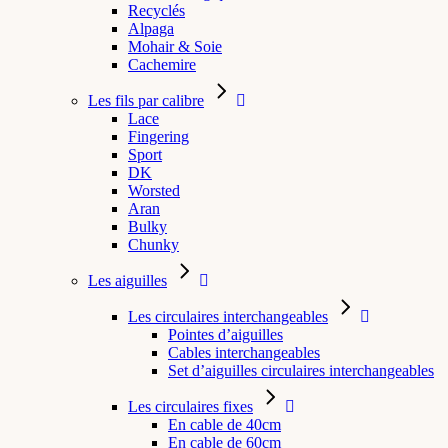
Recyclés
Alpaga
Mohair & Soie
Cachemire
Les fils par calibre
Lace
Fingering
Sport
DK
Worsted
Aran
Bulky
Chunky
Les aiguilles
Les circulaires interchangeables
Pointes d’aiguilles
Cables interchangeables
Set d’aiguilles circulaires interchangeables
Les circulaires fixes
En cable de 40cm
En cable de 60cm