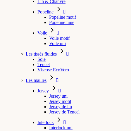
Lin & Chanvre
Popeline
Popeline motif
Popeline unie
Voile
Voile motif
Voile uni
Les tissés fluides
Soie
Tencel
Viscose EcoVero
Les mailles
Jersey
Jersey uni
Jersey motif
Jersey de lin
Jersey de Tencel
Interlock
Interlock uni