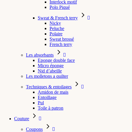
Interlock motif
Polo Piqué
Sweat & French terry
Nicky
Peluche
Polaire
Sweat brossé
French terry
Les absorbants
Eponge double face
Micro éponge
Nid d’abeille
Les molletons a quilter
Techniques & entoilages
Amidon de mais
Entoillage
Pul
Toile à patron
Couture
Coupons