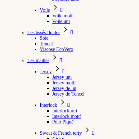
Voile
Voile motif
Voile uni
Les tissés fluides
Soie
Tencel
Viscose EcoVero
Les mailles
Jersey
Jersey uni
Jersey motif
Jersey de lin
Jersey de Tencel
Interlock
Interlock uni
Interlock motif
Polo Piqué
Sweat & French terry
Nicky