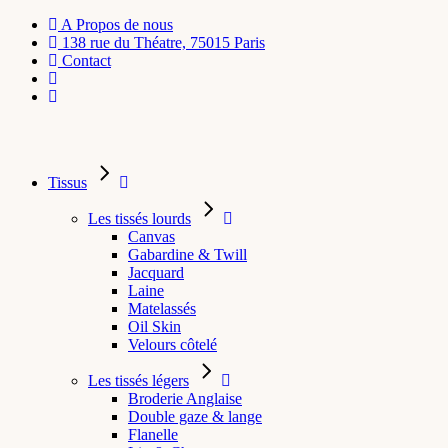
A Propos de nous
138 rue du Théatre, 75015 Paris
Contact
Tissus
Les tissés lourds
Canvas
Gabardine & Twill
Jacquard
Laine
Matelassés
Oil Skin
Velours côtelé
Les tissés légers
Broderie Anglaise
Double gaze & lange
Flanelle