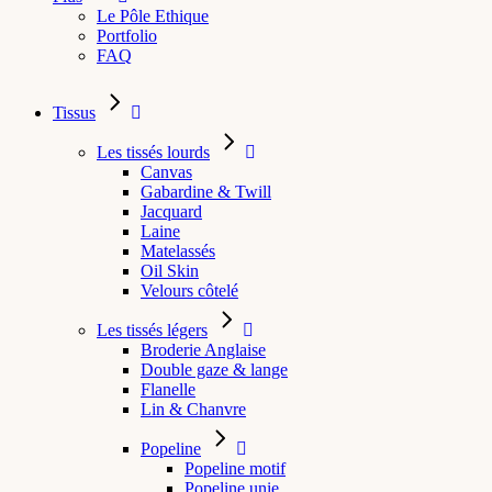
Le Pôle Ethique
Portfolio
FAQ
Tissus
Les tissés lourds
Canvas
Gabardine & Twill
Jacquard
Laine
Matelassés
Oil Skin
Velours côtelé
Les tissés légers
Broderie Anglaise
Double gaze & lange
Flanelle
Lin & Chanvre
Popeline
Popeline motif
Popeline unie