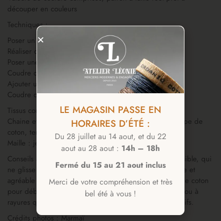
découper en couleurs
Techniques :
Poser un biais à l’encolure
Réaliser des pattes de boutonnage aux épaules
Poser une poche plaquée (opt.)
Coudre des revers aux manches
Ajouter une basque froncée (opt.)
Coudre des volants (opt.)
LE MAGASIN PASSE EN
Tissus conseillés :
Chaine et trame : popeline, lin léger, gaze, batiste, crêpe de
HORAIRES D’ÉTÉ :
coton, tencel.
Du 28 juillet au 14 aout, et du 22
Maille : jersey léger
aout au 28 aout :
14h – 18h
Conseils aux débutant(e)s : préférez un tissu non-extensible, qui
Fermé du 15 au 21 aout inclus
ne glisse pas et qui soit assez léger pour qu’il soit facile et
agréable à coudre. Nous vous conseillons la popeline de coton
Merci de votre compréhension et très
pour débuter. Évitez également les tissus à gros motifs ou à
bel été à vous !
rayures qui nécessitent de réaliser des raccords de motifs.
Crédits photos : Marmaï