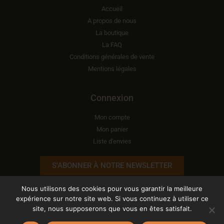
Accueil
A propos de nous
La boutique
La FAQ
Conditions générales de vente
Mentions légales
Connexion
Mon compte
Mon panier
Liste d'envies
S'ABONNER À NOTRE NEWSLETTER
Nous utilisons des cookies pour vous garantir la meilleure
expérience sur notre site web. Si vous continuez à utiliser ce
site, nous supposerons que vous en êtes satisfait.
Copyright © 2026 ATELIER LÉONIE