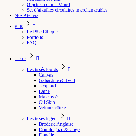
Objets en cuir – Muud
Set d’aiguilles circulaires interchangeables
Nos Ateliers
Plus
Le Pôle Ethique
Portfolio
FAQ
Tissus
Les tissés lourds
Canvas
Gabardine & Twill
Jacquard
Laine
Matelassés
Oil Skin
Velours côtelé
Les tissés légers
Broderie Anglaise
Double gaze & lange
Flanelle