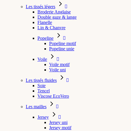
Les tissés légers
Broderie Anglaise
Double gaze & lange
Flanelle
Lin & Chanvre
Popeline
Popeline motif
Popeline unie
Voile
Voile motif
Voile uni
Les tissés fluides
Soie
Tencel
Viscose EcoVero
Les mailles
Jersey
Jersey uni
Jersey motif