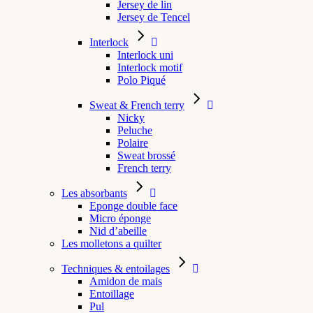
Jersey de lin
Jersey de Tencel
Interlock
Interlock uni
Interlock motif
Polo Piqué
Sweat & French terry
Nicky
Peluche
Polaire
Sweat brossé
French terry
Les absorbants
Eponge double face
Micro éponge
Nid d’abeille
Les molletons a quilter
Techniques & entoilages
Amidon de mais
Entoillage
Pul