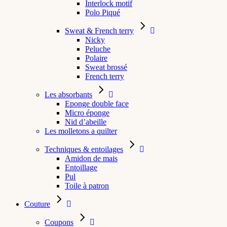
Interlock motif
Polo Piqué
Sweat & French terry
Nicky
Peluche
Polaire
Sweat brossé
French terry
Les absorbants
Eponge double face
Micro éponge
Nid d’abeille
Les molletons a quilter
Techniques & entoilages
Amidon de mais
Entoillage
Pul
Toile à patron
Couture
Coupons