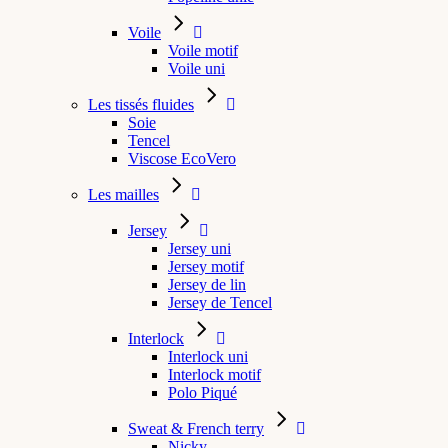
Voile
Voile motif
Voile uni
Les tissés fluides
Soie
Tencel
Viscose EcoVero
Les mailles
Jersey
Jersey uni
Jersey motif
Jersey de lin
Jersey de Tencel
Interlock
Interlock uni
Interlock motif
Polo Piqué
Sweat & French terry
Nicky