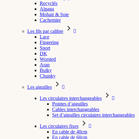
Recyclés
Alpaga
Mohair & Soie
Cachemire
Les fils par calibre
Lace
Fingering
Sport
DK
Worsted
Aran
Bulky
Chunky
Les aiguilles
Les circulaires interchangeables
Pointes d’aiguilles
Cables interchangeables
Set d’aiguilles circulaires interchangeables
Les circulaires fixes
En cable de 40cm
En cable de 60cm