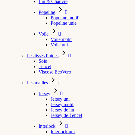
Lin & Chanvre
Popeline
Popeline motif
Popeline unie
Voile
Voile motif
Voile uni
Les tissés fluides
Soie
Tencel
Viscose EcoVero
Les mailles
Jersey
Jersey uni
Jersey motif
Jersey de lin
Jersey de Tencel
Interlock
Interlock uni