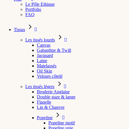
Le Pôle Ethique
Portfolio
FAQ
Tissus
Les tissés lourds
Canvas
Gabardine & Twill
Jacquard
Laine
Matelassés
Oil Skin
Velours côtelé
Les tissés légers
Broderie Anglaise
Double gaze & lange
Flanelle
Lin & Chanvre
Popeline
Popeline motif
Popeline unie