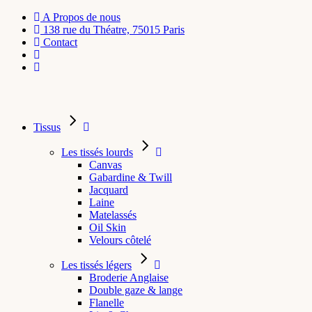
A Propos de nous
138 rue du Théatre, 75015 Paris
Contact
Tissus
Les tissés lourds
Canvas
Gabardine & Twill
Jacquard
Laine
Matelassés
Oil Skin
Velours côtelé
Les tissés légers
Broderie Anglaise
Double gaze & lange
Flanelle