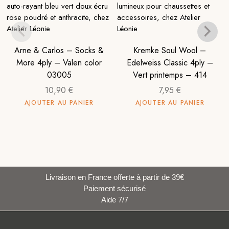
Arne & Carlos – Socks &
Kremke Soul Wool –
More 4ply – Valen color
Edelweiss Classic 4ply –
03005
Vert printemps – 414
10,90
€
7,95
€
AJOUTER AU PANIER
AJOUTER AU PANIER
Livraison en France offerte à partir de 39€
Paiement sécurisé
Aide 7/7