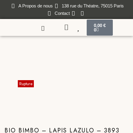
A Propos de nous
138 rue du Théatre, 75015 Paris
Contact
0,00
€
0
BIO BIMBO – LAPIS LAZULO – 3893