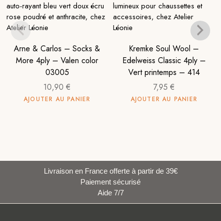
Arne & Carlos – Socks &
Kremke Soul Wool –
More 4ply – Valen color
Edelweiss Classic 4ply –
03005
Vert printemps – 414
10,90
€
7,95
€
AJOUTER AU PANIER
AJOUTER AU PANIER
Livraison en France offerte à partir de 39€
Paiement sécurisé
Aide 7/7