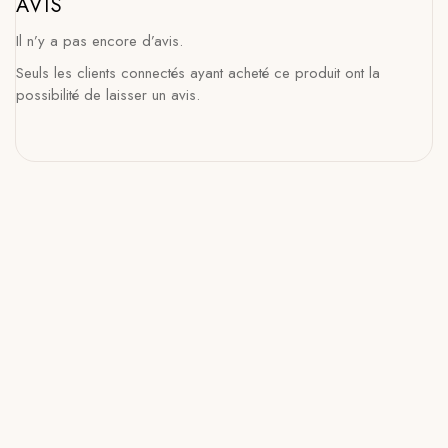
AVIS
Il n’y a pas encore d’avis.
Seuls les clients connectés ayant acheté ce produit ont la
possibilité de laisser un avis.
FIL ZPAGETTI – Blanc
8,90
€
AJOUTER AU PANIER