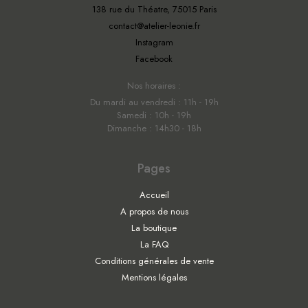
138 rue du Théatre, 75015 Paris
contact@atelier-leonie.fr
Instagram
Facebook
Nos horaires :
Du mardi au vendredi : 11h - 19h
Samedi : 10h - 19h
Dimanche : 14h30 - 18h
Pages
Accueil
A propos de nous
La boutique
La FAQ
Conditions générales de vente
Mentions légales