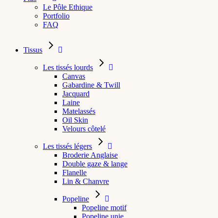
Le Pôle Ethique
Portfolio
FAQ
Tissus
Les tissés lourds
Canvas
Gabardine & Twill
Jacquard
Laine
Matelassés
Oil Skin
Velours côtelé
Les tissés légers
Broderie Anglaise
Double gaze & lange
Flanelle
Lin & Chanvre
Popeline
Popeline motif
Popeline unie