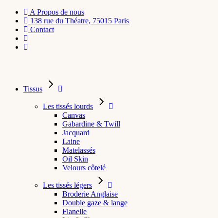
A Propos de nous
138 rue du Théatre, 75015 Paris
Contact
Tissus
Les tissés lourds
Canvas
Gabardine & Twill
Jacquard
Laine
Matelassés
Oil Skin
Velours côtelé
Les tissés légers
Broderie Anglaise
Double gaze & lange
Flanelle