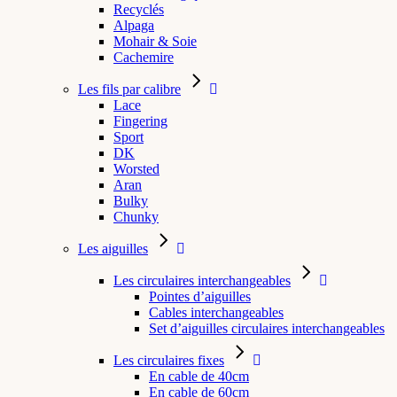
Recyclés
Alpaga
Mohair & Soie
Cachemire
Les fils par calibre
Lace
Fingering
Sport
DK
Worsted
Aran
Bulky
Chunky
Les aiguilles
Les circulaires interchangeables
Pointes d’aiguilles
Cables interchangeables
Set d’aiguilles circulaires interchangeables
Les circulaires fixes
En cable de 40cm
En cable de 60cm