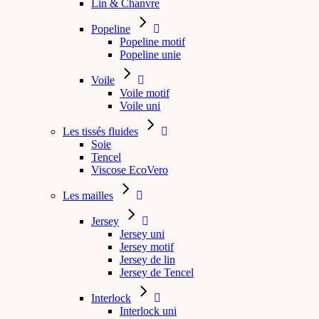
Lin & Chanvre
Popeline
Popeline motif
Popeline unie
Voile
Voile motif
Voile uni
Les tissés fluides
Soie
Tencel
Viscose EcoVero
Les mailles
Jersey
Jersey uni
Jersey motif
Jersey de lin
Jersey de Tencel
Interlock
Interlock uni