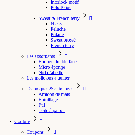
Interlock motif
Polo Piqué
Sweat & French terry
Nicky
Peluche
Polaire
Sweat brossé
French terry
Les absorbants
Eponge double face
Micro éponge
Nid d’abeille
Les molletons a quilter
Techniques & entoilages
Amidon de mais
Entoillage
Pul
Toile à patron
Couture
Coupons