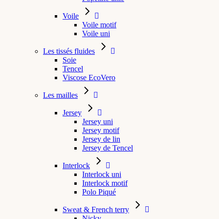
Voile
Voile motif
Voile uni
Les tissés fluides
Soie
Tencel
Viscose EcoVero
Les mailles
Jersey
Jersey uni
Jersey motif
Jersey de lin
Jersey de Tencel
Interlock
Interlock uni
Interlock motif
Polo Piqué
Sweat & French terry
Nicky