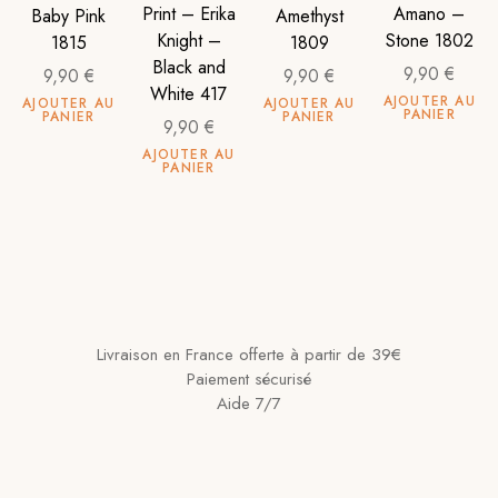
Print – Erika
Amano –
Baby Pink
Amethyst
Knight –
Stone 1802
1815
1809
Black and
9,90
€
9,90
€
9,90
€
White 417
AJOUTER AU
AJOUTER AU
AJOUTER AU
PANIER
PANIER
PANIER
9,90
€
AJOUTER AU
PANIER
Livraison en France offerte à partir de 39€
Paiement sécurisé
Aide 7/7