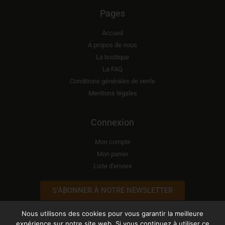
Pages
Accueil
A propos de nous
La boutique
La FAQ
Conditions générales de vente
Mentions légales
Connexion
Mon compte
Mon panier
Liste d'envies
S'ABONNER À NOTRE NEWSLETTER
Nous utilisons des cookies pour vous garantir la meilleure
expérience sur notre site web. Si vous continuez à utiliser ce