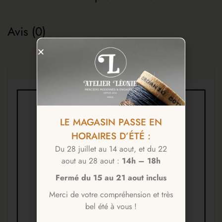
Avis (0)
LE MAGASIN PASSE EN
HORAIRES D’ÉTÉ :
Du 28 juillet au 14 aout, et du 22
aout au 28 aout :
14h – 18h
Fermé du 15 au 21 aout inclus
Merci de votre compréhension et très
bel été à vous !