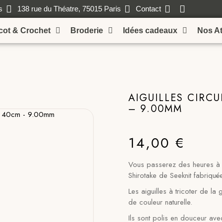
s
138 rue du Théatre, 75015 Paris
Contact
icot & Crochet
Broderie
Idées cadeaux
Nos At
AIGUILLES CIRC
– 9.00MM
14,00
€
Vous passerez des heures à tr
Shirotake de Seeknit fabriquée
Les aiguilles à tricoter de l
de couleur naturelle.
Ils sont polis en douceur avec