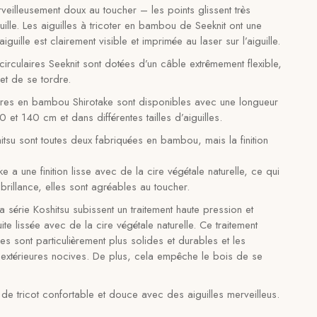
rveilleusement doux au toucher – les points glissent très
guille. Les aiguilles à tricoter en bambou de Seeknit ont une
’aiguille est clairement visible et imprimée au laser sur l’aiguille.
r circulaires Seeknit sont dotées d’un câble extrêmement flexible,
et de se tordre.
ulaires en bambou Shirotake sont disponibles avec une longueur
t 140 cm et dans différentes tailles d’aiguilles.
hitsu sont toutes deux fabriquées en bambou, mais la finition
e a une finition lisse avec de la cire végétale naturelle, ce qui
brillance, elles sont agréables au toucher.
la série Koshitsu subissent un traitement haute pression et
ite lissée avec de la cire végétale naturelle. Ce traitement
les sont particulièrement plus solides et durables et les
 extérieures nocives. De plus, cela empêche le bois de se
 de tricot confortable et douce avec des aiguilles merveilleus.