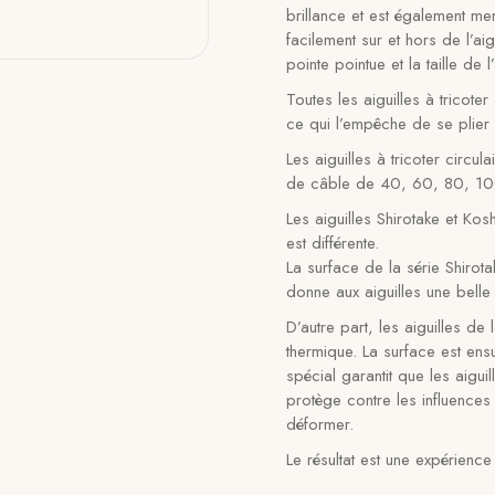
brillance et est également me
facilement sur et hors de l’ai
pointe pointue et la taille de l
Toutes les aiguilles à tricote
ce qui l’empêche de se plier 
Les aiguilles à tricoter circ
de câble de 40, 60, 80, 100 e
Les aiguilles Shirotake et Kos
est différente.
La surface de la série Shirotak
donne aux aiguilles une belle 
D’autre part, les aiguilles de 
thermique. La surface est ensu
spécial garantit que les aiguil
protège contre les influences
déformer.
Le résultat est une expérience