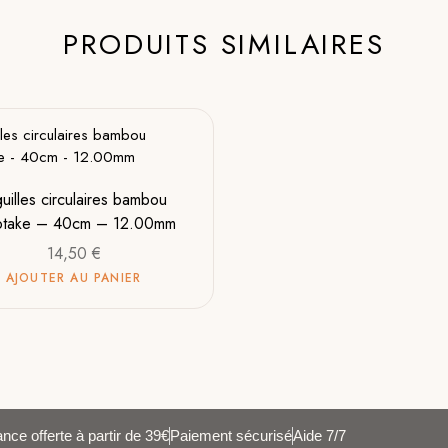
PRODUITS SIMILAIRES
guilles circulaires bambou
rotake – 40cm – 12.00mm
14,50
€
AJOUTER AU PANIER
nce offerte à partir de 39€
Paiement sécurisé
Aide 7/7