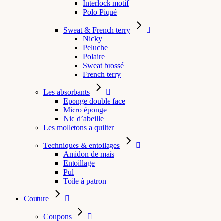
Interlock motif
Polo Piqué
Sweat & French terry
Nicky
Peluche
Polaire
Sweat brossé
French terry
Les absorbants
Eponge double face
Micro éponge
Nid d’abeille
Les molletons a quilter
Techniques & entoilages
Amidon de mais
Entoillage
Pul
Toile à patron
Couture
Coupons