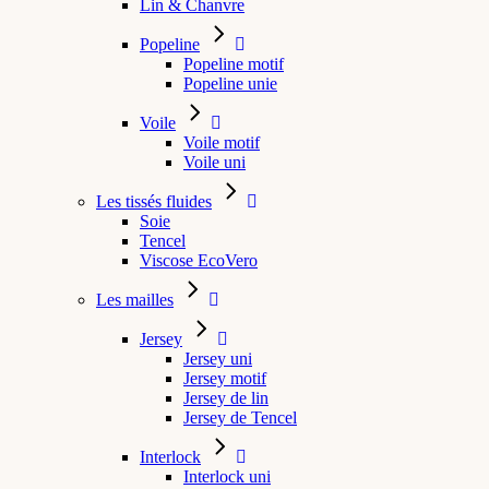
Lin & Chanvre
Popeline
Popeline motif
Popeline unie
Voile
Voile motif
Voile uni
Les tissés fluides
Soie
Tencel
Viscose EcoVero
Les mailles
Jersey
Jersey uni
Jersey motif
Jersey de lin
Jersey de Tencel
Interlock
Interlock uni