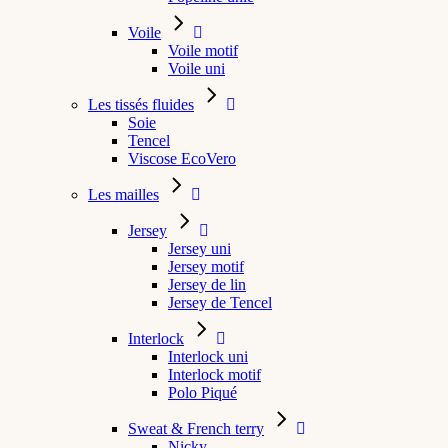
Voile
Voile motif
Voile uni
Les tissés fluides
Soie
Tencel
Viscose EcoVero
Les mailles
Jersey
Jersey uni
Jersey motif
Jersey de lin
Jersey de Tencel
Interlock
Interlock uni
Interlock motif
Polo Piqué
Sweat & French terry
Nicky