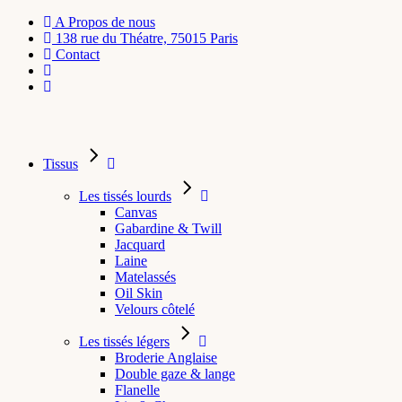
A Propos de nous
138 rue du Théatre, 75015 Paris
Contact
Tissus
Les tissés lourds
Canvas
Gabardine & Twill
Jacquard
Laine
Matelassés
Oil Skin
Velours côtelé
Les tissés légers
Broderie Anglaise
Double gaze & lange
Flanelle