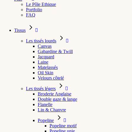
Le Pôle Ethique
Portfolio
FAQ
Tissus
Les tissés lourds
Canvas
Gabardine & Twill
Jacquard
Laine
Matelassés
Oil Skin
Velours côtelé
Les tissés légers
Broderie Anglaise
Double gaze & lange
Flanelle
Lin & Chanvre
Popeline
Popeline motif
Popeline unie