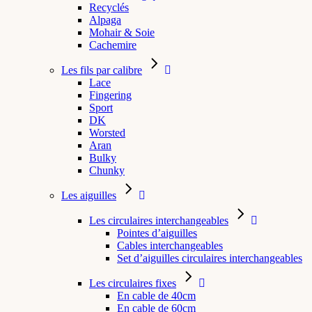
Recyclés
Alpaga
Mohair & Soie
Cachemire
Les fils par calibre
Lace
Fingering
Sport
DK
Worsted
Aran
Bulky
Chunky
Les aiguilles
Les circulaires interchangeables
Pointes d’aiguilles
Cables interchangeables
Set d’aiguilles circulaires interchangeables
Les circulaires fixes
En cable de 40cm
En cable de 60cm