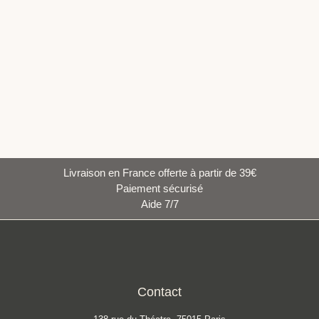
Mini kit point de croix – Sois pas vache ! –
The Crafty Kit Company (Écosse)
15,90
€
AJOUTER AU PANIER
Livraison en France offerte à partir de 39€
Paiement sécurisé
Aide 7/7
Contact