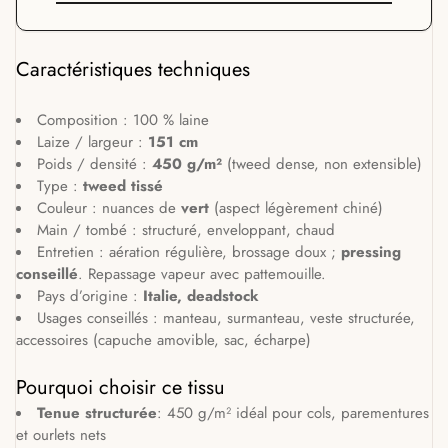
Caractéristiques techniques
Composition : 100 % laine
Laize / largeur :
151 cm
Poids / densité :
450 g/m²
(tweed dense, non extensible)
Type :
tweed tissé
Couleur : nuances de
vert
(aspect légèrement chiné)
Main / tombé : structuré, enveloppant, chaud
Entretien : aération régulière, brossage doux ;
pressing
conseillé
. Repassage vapeur avec pattemouille.
Pays d’origine :
Italie, deadstock
Usages conseillés : manteau, surmanteau, veste structurée,
accessoires (capuche amovible, sac, écharpe)
Pourquoi choisir ce tissu
Tenue structurée
: 450 g/m² idéal pour cols, parementures
et ourlets nets