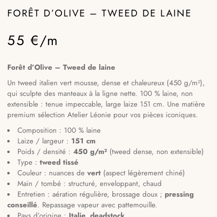
FORÊT D’OLIVE – TWEED DE LAINE
55 €/m
Forêt d’Olive – Tweed de laine
Un tweed italien vert mousse, dense et chaleureux (450 g/m²),
qui sculpte des manteaux à la ligne nette. 100 % laine, non
extensible : tenue impeccable, large laize 151 cm. Une matière
premium sélection Atelier Léonie pour vos pièces iconiques.
Composition : 100 % laine
Laize / largeur :
151 cm
Poids / densité :
450 g/m²
(tweed dense, non extensible)
Type :
tweed tissé
Couleur : nuances de
vert
(aspect légèrement chiné)
Main / tombé : structuré, enveloppant, chaud
Entretien : aération régulière, brossage doux ;
pressing
conseillé
. Repassage vapeur avec pattemouille.
Pays d’origine :
Italie, deadstock