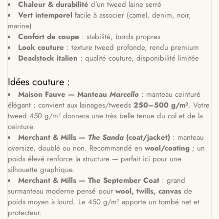
Chaleur & durabilité
d’un tweed laine serré
Vert intemporel
facile à associer (camel, denim, noir,
marine)
Confort de coupe
: stabilité, bords propres
Look couture
: texture tweed profonde, rendu premium
Deadstock italien
: qualité couture, disponibilité limitée
Idées couture :
Maison Fauve — Manteau
Marcello
: manteau ceinturé
élégant ; convient aux lainages/tweeds
250–500 g/m²
. Votre
tweed 450 g/m² donnera une très belle tenue du col et de la
ceinture.
Merchant & Mills —
The Sanda
(coat/jacket)
: manteau
oversize, doublé ou non. Recommandé en
wool/coating
; un
poids élevé renforce la structure — parfait ici pour une
silhouette graphique.
Merchant & Mills — The September Coat
: grand
surmanteau moderne pensé pour
wool, twills, canvas
de
poids moyen à lourd. Le 450 g/m² apporte un tombé net et
protecteur.