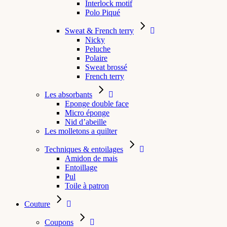
Interlock motif
Polo Piqué
Sweat & French terry
Nicky
Peluche
Polaire
Sweat brossé
French terry
Les absorbants
Eponge double face
Micro éponge
Nid d’abeille
Les molletons a quilter
Techniques & entoilages
Amidon de mais
Entoillage
Pul
Toile à patron
Couture
Coupons