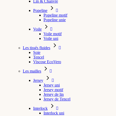
Lin & Chanvre
Popeline
Popeline motif
Popeline unie
Voile
Voile motif
Voile uni
Les tissés fluides
Soie
Tencel
Viscose EcoVero
Les mailles
Jersey
Jersey uni
Jersey motif
Jersey de lin
Jersey de Tencel
Interlock
Interlock uni