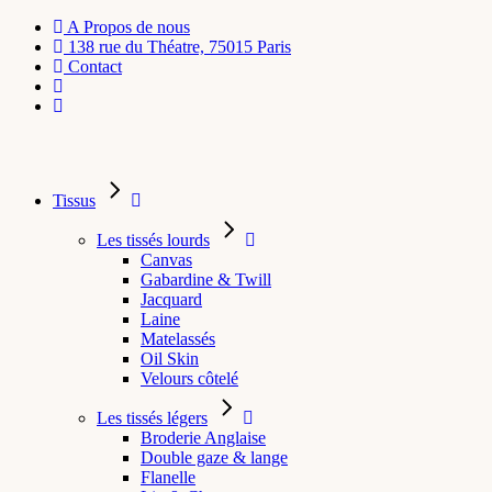
A Propos de nous
138 rue du Théatre, 75015 Paris
Contact
Tissus
Les tissés lourds
Canvas
Gabardine & Twill
Jacquard
Laine
Matelassés
Oil Skin
Velours côtelé
Les tissés légers
Broderie Anglaise
Double gaze & lange
Flanelle