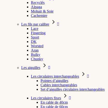
Recyclés
Alpaga
Mohair & Soie
Cachemire
Les fils par calibre
Lace
Fingering
Sport
DK
Worsted
Aran
Bulky
Chunky
Les aiguilles
Les circulaires interchangeables
Pointes d’aiguilles
Cables interchangeables
Set d’aiguilles circulaires interchangeables
Les circulaires fixes
En cable de 40cm
En cable de 60cm