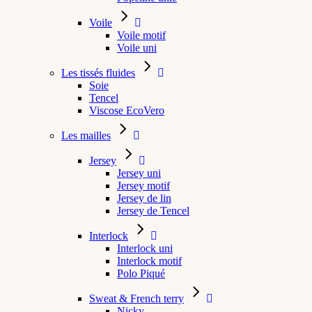
Voile
Voile motif
Voile uni
Les tissés fluides
Soie
Tencel
Viscose EcoVero
Les mailles
Jersey
Jersey uni
Jersey motif
Jersey de lin
Jersey de Tencel
Interlock
Interlock uni
Interlock motif
Polo Piqué
Sweat & French terry
Nicky