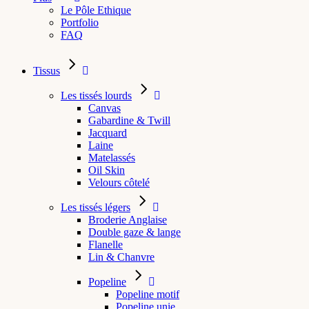
Le Pôle Ethique
Portfolio
FAQ
Tissus
Les tissés lourds
Canvas
Gabardine & Twill
Jacquard
Laine
Matelassés
Oil Skin
Velours côtelé
Les tissés légers
Broderie Anglaise
Double gaze & lange
Flanelle
Lin & Chanvre
Popeline
Popeline motif
Popeline unie