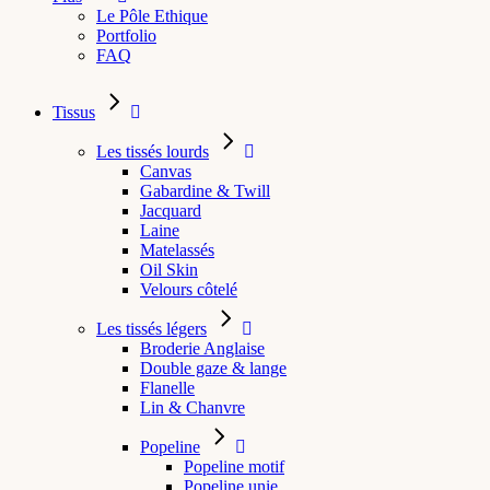
Le Pôle Ethique
Portfolio
FAQ
Tissus
Les tissés lourds
Canvas
Gabardine & Twill
Jacquard
Laine
Matelassés
Oil Skin
Velours côtelé
Les tissés légers
Broderie Anglaise
Double gaze & lange
Flanelle
Lin & Chanvre
Popeline
Popeline motif
Popeline unie