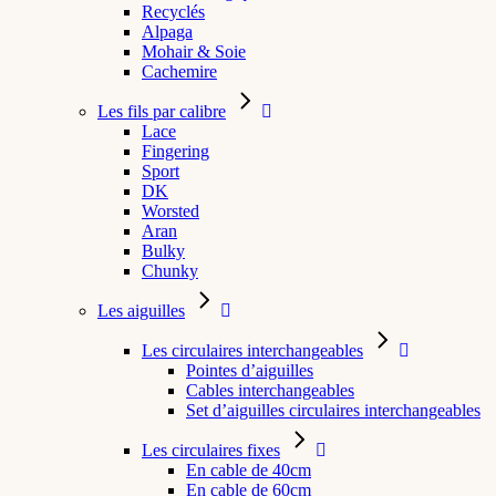
Recyclés
Alpaga
Mohair & Soie
Cachemire
Les fils par calibre
Lace
Fingering
Sport
DK
Worsted
Aran
Bulky
Chunky
Les aiguilles
Les circulaires interchangeables
Pointes d’aiguilles
Cables interchangeables
Set d’aiguilles circulaires interchangeables
Les circulaires fixes
En cable de 40cm
En cable de 60cm