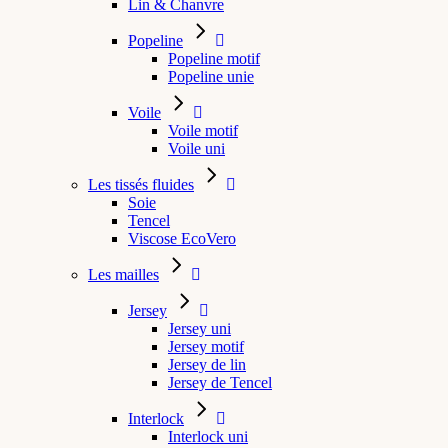
Lin & Chanvre
Popeline
Popeline motif
Popeline unie
Voile
Voile motif
Voile uni
Les tissés fluides
Soie
Tencel
Viscose EcoVero
Les mailles
Jersey
Jersey uni
Jersey motif
Jersey de lin
Jersey de Tencel
Interlock
Interlock uni