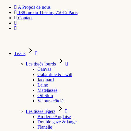
A Propos de nous
138 rue du Théatre, 75015 Paris
Contact
Tissus
Les tissés lourds
Canvas
Gabardine & Twill
Jacquard
Laine
Matelassés
Oil Skin
Velours côtelé
Les tissés légers
Broderie Anglaise
Double gaze & lange
Flanelle