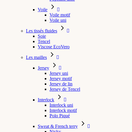
Voile
Voile motif
Voile uni
Les tissés fluides
Soie
Tencel
Viscose EcoVero
Les mailles
Jersey
Jersey uni
Jersey motif
Jersey de lin
Jersey de Tencel
Interlock
Interlock uni
Interlock motif
Polo Piqué
Sweat & French terry
Nicky