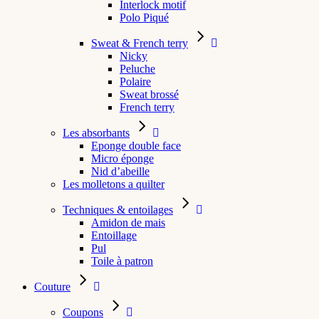
Interlock motif
Polo Piqué
Sweat & French terry
Nicky
Peluche
Polaire
Sweat brossé
French terry
Les absorbants
Eponge double face
Micro éponge
Nid d’abeille
Les molletons a quilter
Techniques & entoilages
Amidon de mais
Entoillage
Pul
Toile à patron
Couture
Coupons