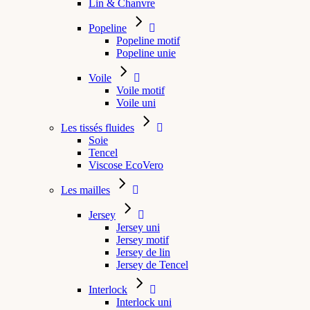
Lin & Chanvre
Popeline
Popeline motif
Popeline unie
Voile
Voile motif
Voile uni
Les tissés fluides
Soie
Tencel
Viscose EcoVero
Les mailles
Jersey
Jersey uni
Jersey motif
Jersey de lin
Jersey de Tencel
Interlock
Interlock uni