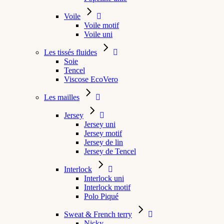
Voile
Voile motif
Voile uni
Les tissés fluides
Soie
Tencel
Viscose EcoVero
Les mailles
Jersey
Jersey uni
Jersey motif
Jersey de lin
Jersey de Tencel
Interlock
Interlock uni
Interlock motif
Polo Piqué
Sweat & French terry
Nicky