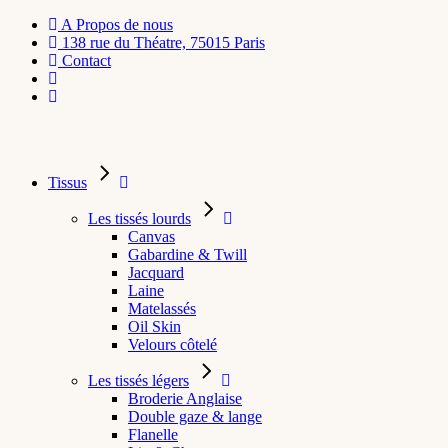
A Propos de nous
138 rue du Théatre, 75015 Paris
Contact
Tissus
Les tissés lourds
Canvas
Gabardine & Twill
Jacquard
Laine
Matelassés
Oil Skin
Velours côtelé
Les tissés légers
Broderie Anglaise
Double gaze & lange
Flanelle