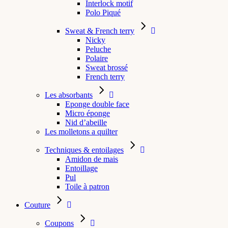
Interlock motif
Polo Piqué
Sweat & French terry
Nicky
Peluche
Polaire
Sweat brossé
French terry
Les absorbants
Eponge double face
Micro éponge
Nid d’abeille
Les molletons a quilter
Techniques & entoilages
Amidon de mais
Entoillage
Pul
Toile à patron
Couture
Coupons