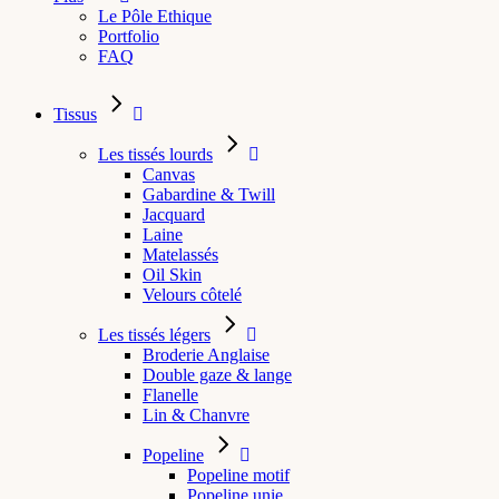
Le Pôle Ethique
Portfolio
FAQ
Tissus
Les tissés lourds
Canvas
Gabardine & Twill
Jacquard
Laine
Matelassés
Oil Skin
Velours côtelé
Les tissés légers
Broderie Anglaise
Double gaze & lange
Flanelle
Lin & Chanvre
Popeline
Popeline motif
Popeline unie