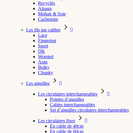
Recyclés
Alpaga
Mohair & Soie
Cachemire
Les fils par calibre
Lace
Fingering
Sport
DK
Worsted
Aran
Bulky
Chunky
Les aiguilles
Les circulaires interchangeables
Pointes d’aiguilles
Cables interchangeables
Set d’aiguilles circulaires interchangeables
Les circulaires fixes
En cable de 40cm
En cable de 60cm