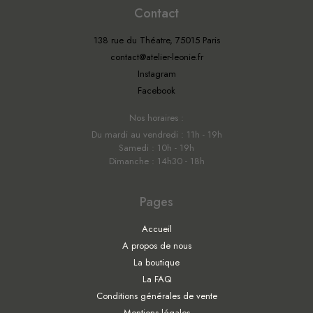
Contact
138 rue du Théatre, 75015 Paris
contact@atelier-leonie.fr
Instagram
Facebook
Nos horaires :
Du mardi au vendredi : 11h - 19h
Samedi : 10h - 19h
Dimanche : 14h30 - 18h
Pages
Accueil
A propos de nous
La boutique
La FAQ
Conditions générales de vente
Mentions légales