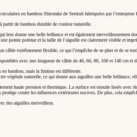
er circulaires en bambou Shirotake de Seeknit fabriquées par l’entreprise
 à partir de bambou durable de couleur naturelle.
 qui leur donne une belle brillance et est également merveilleusement dou
ne pointe pointue et la taille de l’aiguille est clairement visible et impri
d’un câble extrêmement flexible, ce qui l’empêche de se plier et de se tord
isponibles avec une longueur de câble de 40, 60, 80, 100 et 140 cm et dan
 en bambou, mais la finition est différente.
cire végétale naturelle, ce qui donne aux aiguilles une belle brillance, el
aitement haute pression et thermique. La surface est ensuite lissée avec de
les protège contre les influences extérieures nocives. De plus, cela empêc
vec des aiguilles merveilleus.