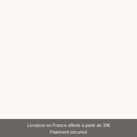
14,00
€
AJOUTER AU PANIER
Aiguille circulaire bambou shirotake – 80cm –
15.00mm
15,50
€
AJOUTER AU PANIER
Livraison en France offerte à partir de 39€
Paiement sécurisé