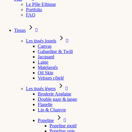
Le Pôle Ethique
Portfolio
FAQ
Tissus
Les tissés lourds
Canvas
Gabardine & Twill
Jacquard
Laine
Matelassés
Oil Skin
Velours côtelé
Les tissés légers
Broderie Anglaise
Double gaze & lange
Flanelle
Lin & Chanvre
Popeline
Popeline motif
Popeline unie