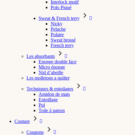
Interlock motif
Polo Piqué
Sweat & French terry
Nicky
Peluche
Polaire
Sweat brossé
French terry
Les absorbants
Eponge double face
Micro éponge
Nid d’abeille
Les molletons a quilter
Techniques & entoilages
Amidon de mais
Entoillage
Pul
Toile à patron
Couture
Coupons