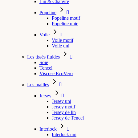
Lin & Chanvre
Popeline
Popeline motif
Popeline unie
Voile
Voile motif
Voile uni
Les tissés fluides
Soie
Tencel
Viscose EcoVero
Les mailles
Jersey
Jersey uni
Jersey motif
Jersey de lin
Jersey de Tencel
Interlock
Interlock uni