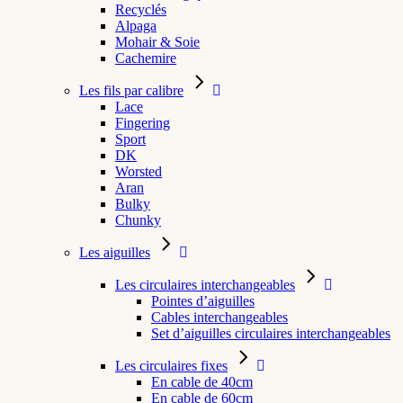
Recyclés
Alpaga
Mohair & Soie
Cachemire
Les fils par calibre
Lace
Fingering
Sport
DK
Worsted
Aran
Bulky
Chunky
Les aiguilles
Les circulaires interchangeables
Pointes d’aiguilles
Cables interchangeables
Set d’aiguilles circulaires interchangeables
Les circulaires fixes
En cable de 40cm
En cable de 60cm