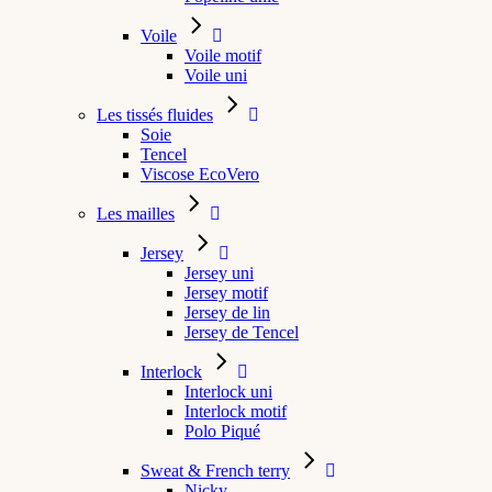
Voile
Voile motif
Voile uni
Les tissés fluides
Soie
Tencel
Viscose EcoVero
Les mailles
Jersey
Jersey uni
Jersey motif
Jersey de lin
Jersey de Tencel
Interlock
Interlock uni
Interlock motif
Polo Piqué
Sweat & French terry
Nicky