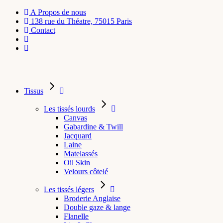
A Propos de nous
138 rue du Théatre, 75015 Paris
Contact
Tissus
Les tissés lourds
Canvas
Gabardine & Twill
Jacquard
Laine
Matelassés
Oil Skin
Velours côtelé
Les tissés légers
Broderie Anglaise
Double gaze & lange
Flanelle