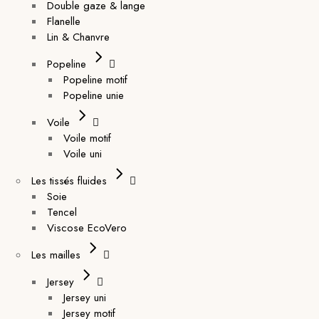
Double gaze & lange
Flanelle
Lin & Chanvre
Popeline
Popeline motif
Popeline unie
Voile
Voile motif
Voile uni
Les tissés fluides
Soie
Tencel
Viscose EcoVero
Les mailles
Jersey
Jersey uni
Jersey motif