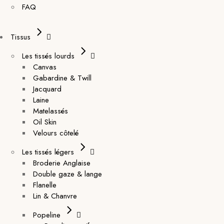
FAQ
Tissus
Les tissés lourds
Canvas
Gabardine & Twill
Jacquard
Laine
Matelassés
Oil Skin
Velours côtelé
Les tissés légers
Broderie Anglaise
Double gaze & lange
Flanelle
Lin & Chanvre
Popeline