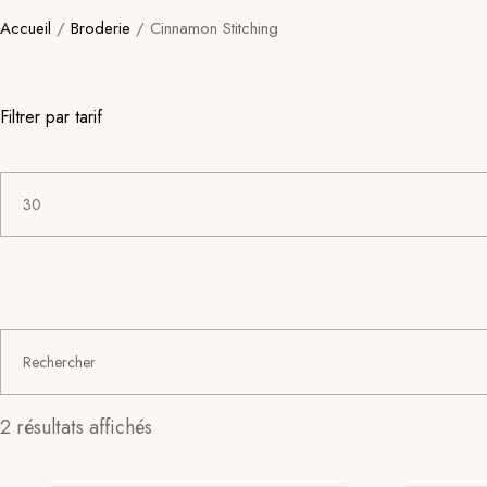
Accueil
/
Broderie
/ Cinnamon Stitching
Filtrer par tarif
Prix
Prix
min
max
Search
for:
Trié
2 résultats affichés
du
plus
récent