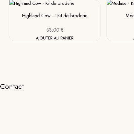
au
plus
ancien
Highland Cow – Kit de broderie
Méd
33,00
€
AJOUTER AU PANIER
Contact