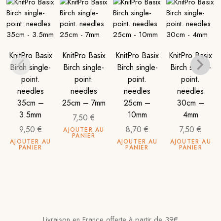
KnitPro Basix
KnitPro Basix
KnitPro Basix
KnitPro Basix
Birch single-
Birch single-
Birch single-
Birch single-
point.
point.
point.
point.
needles
needles
needles
needles
35cm –
25cm – 7mm
25cm –
30cm –
3.5mm
10mm
4mm
7,50
€
9,50
€
8,70
€
7,50
€
AJOUTER AU
PANIER
AJOUTER AU
AJOUTER AU
AJOUTER AU
PANIER
PANIER
PANIER
Livraison en France offerte à partir de 39€