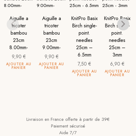
Aiguille a
Aiguille a
KnitPro Basix
KnitPro Basix
tricoter
tricoter
Birch single-
Birch single-
bambou
bambou
point.
point.
23cm
23cm
needles
needles
8.00mm-
9.00mm-
25cm –
25cm –
6.5mm
3mm
9,90
€
9,90
€
7,50
€
6,90
€
AJOUTER AU
AJOUTER AU
PANIER
PANIER
AJOUTER AU
AJOUTER AU
PANIER
PANIER
Livraison en France offerte à partir de 39€
Paiement sécurisé
Aide 7/7