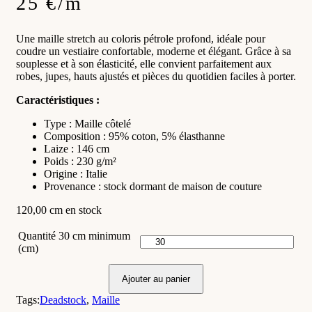
25 €/m
Une maille stretch au coloris pétrole profond, idéale pour
coudre un vestiaire confortable, moderne et élégant. Grâce à sa
souplesse et à son élasticité, elle convient parfaitement aux
robes, jupes, hauts ajustés et pièces du quotidien faciles à porter.
Caractéristiques :
Type : Maille côtelé
Composition : 95% coton, 5% élasthanne
Laize : 146 cm
Poids : 230 g/m²
Origine : Italie
Provenance : stock dormant de maison de couture
120,00 cm en stock
Quantité 30 cm minimum
(cm)
Ajouter au panier
Tags:
Deadstock
,
Maille