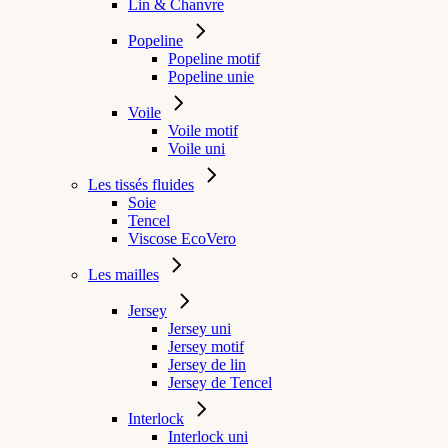
Lin & Chanvre
Popeline
Popeline motif
Popeline unie
Voile
Voile motif
Voile uni
Les tissés fluides
Soie
Tencel
Viscose EcoVero
Les mailles
Jersey
Jersey uni
Jersey motif
Jersey de lin
Jersey de Tencel
Interlock
Interlock uni