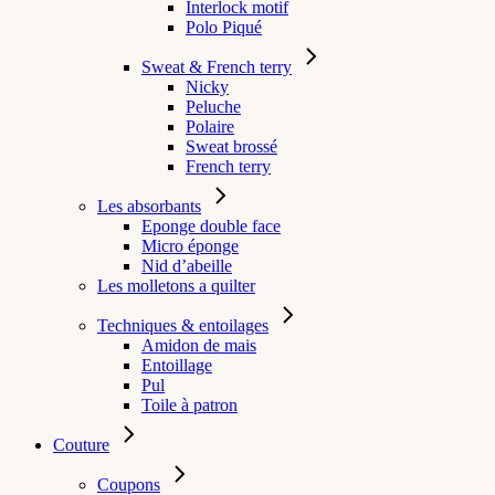
Interlock motif
Polo Piqué
Sweat & French terry
Nicky
Peluche
Polaire
Sweat brossé
French terry
Les absorbants
Eponge double face
Micro éponge
Nid d’abeille
Les molletons a quilter
Techniques & entoilages
Amidon de mais
Entoillage
Pul
Toile à patron
Couture
Coupons