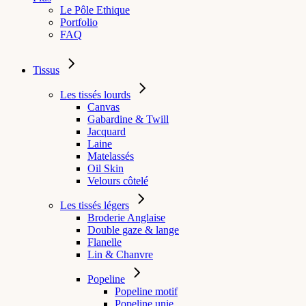
Le Pôle Ethique
Portfolio
FAQ
Tissus
Les tissés lourds
Canvas
Gabardine & Twill
Jacquard
Laine
Matelassés
Oil Skin
Velours côtelé
Les tissés légers
Broderie Anglaise
Double gaze & lange
Flanelle
Lin & Chanvre
Popeline
Popeline motif
Popeline unie