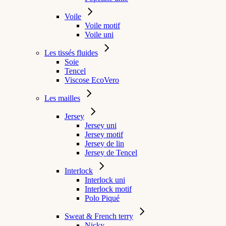
Voile
Voile motif
Voile uni
Les tissés fluides
Soie
Tencel
Viscose EcoVero
Les mailles
Jersey
Jersey uni
Jersey motif
Jersey de lin
Jersey de Tencel
Interlock
Interlock uni
Interlock motif
Polo Piqué
Sweat & French terry
Nicky