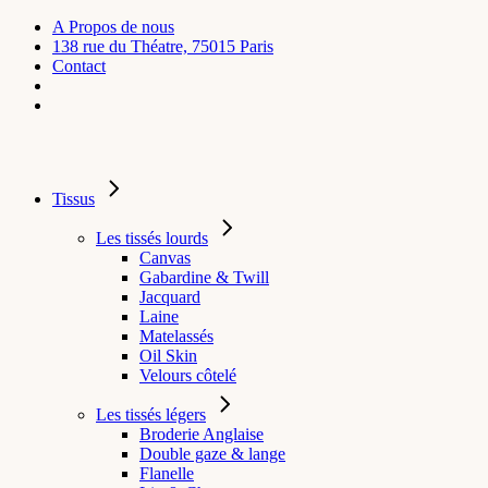
A Propos de nous
138 rue du Théatre, 75015 Paris
Contact
Tissus
Les tissés lourds
Canvas
Gabardine & Twill
Jacquard
Laine
Matelassés
Oil Skin
Velours côtelé
Les tissés légers
Broderie Anglaise
Double gaze & lange
Flanelle