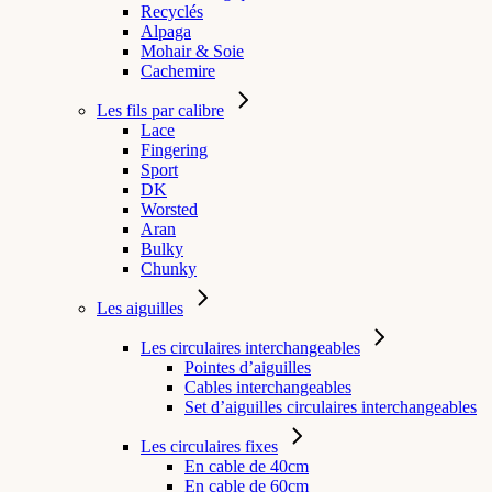
Recyclés
Alpaga
Mohair & Soie
Cachemire
Les fils par calibre
Lace
Fingering
Sport
DK
Worsted
Aran
Bulky
Chunky
Les aiguilles
Les circulaires interchangeables
Pointes d’aiguilles
Cables interchangeables
Set d’aiguilles circulaires interchangeables
Les circulaires fixes
En cable de 40cm
En cable de 60cm