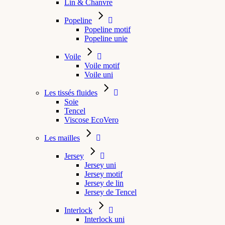
Lin & Chanvre
Popeline
Popeline motif
Popeline unie
Voile
Voile motif
Voile uni
Les tissés fluides
Soie
Tencel
Viscose EcoVero
Les mailles
Jersey
Jersey uni
Jersey motif
Jersey de lin
Jersey de Tencel
Interlock
Interlock uni