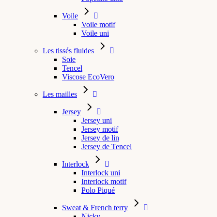
Voile
Voile motif
Voile uni
Les tissés fluides
Soie
Tencel
Viscose EcoVero
Les mailles
Jersey
Jersey uni
Jersey motif
Jersey de lin
Jersey de Tencel
Interlock
Interlock uni
Interlock motif
Polo Piqué
Sweat & French terry
Nicky