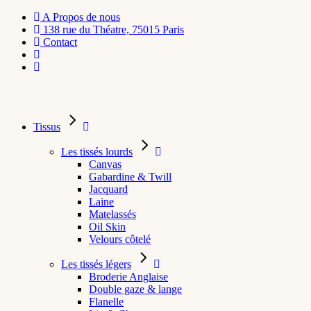
A Propos de nous
138 rue du Théatre, 75015 Paris
Contact
Tissus
Les tissés lourds
Canvas
Gabardine & Twill
Jacquard
Laine
Matelassés
Oil Skin
Velours côtelé
Les tissés légers
Broderie Anglaise
Double gaze & lange
Flanelle