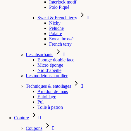
Interlock motif
Polo Piqué
Sweat & French terry
Nicky
Peluche
Polaire
Sweat brossé
French terry
Les absorbants
Eponge double face
Micro éponge
Nid d’abeille
Les molletons a quilter
Techniques & entoilages
Amidon de mais
Entoillage
Pul
Toile à patron
Couture
Coupons