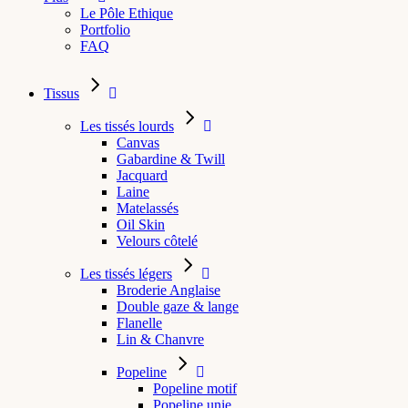
Le Pôle Ethique
Portfolio
FAQ
Tissus
Les tissés lourds
Canvas
Gabardine & Twill
Jacquard
Laine
Matelassés
Oil Skin
Velours côtelé
Les tissés légers
Broderie Anglaise
Double gaze & lange
Flanelle
Lin & Chanvre
Popeline
Popeline motif
Popeline unie