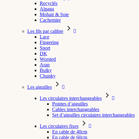
Recyclés
Alpaga
Mohair & Soie
Cachemire
Les fils par calibre
Lace
Fingering
Sport
DK
Worsted
Aran
Bulky
Chunky
Les aiguilles
Les circulaires interchangeables
Pointes d’aiguilles
Cables interchangeables
Set d’aiguilles circulaires interchangeables
Les circulaires fixes
En cable de 40cm
En cable de 60cm